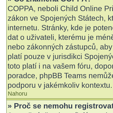
COPPA, neboli Child Online Pri
zákon ve Spojených Státech, kt
internetu. Stránky, kde je pot
dat o uživateli, kterému je mén
nebo zákonných zástupců, aby t
platí pouze v jurisdikci Spojenýc
toto platí i na vašem fóru, do
poradce, phpBB Teams nemůže
podporu v jakémkoliv kontextu.
Nahoru
» Proč se nemohu registrova