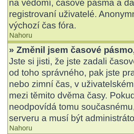
na vědomí, časové pásma a dal
registrovaní uživatelé. Anony
výchozí čas fóra.
Nahoru
» Změnil jsem časové pásmo, a
Jste si jisti, že jste zadali čas
od toho správného, pak jste pr
nebo zimní čas, v uživatelské
mezi těmito dvěma časy. Poku
neodpovídá tomu současnému, 
serveru a musí být administrát
Nahoru