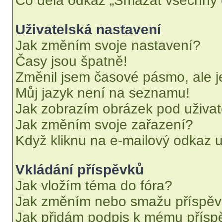
Co dělá odkaz „Smazat všechny c
Uživatelská nastavení
Jak změním svoje nastavení?
Časy jsou špatně!
Změnil jsem časové pásmo, ale je
Můj jazyk není na seznamu!
Jak zobrazím obrázek pod uživ
Jak změním svoje zařazení?
Když kliknu na e-mailový odkaz u
Vkládání příspěvků
Jak vložím téma do fóra?
Jak změním nebo smažu příspě
Jak přidám podpis k mému přísp