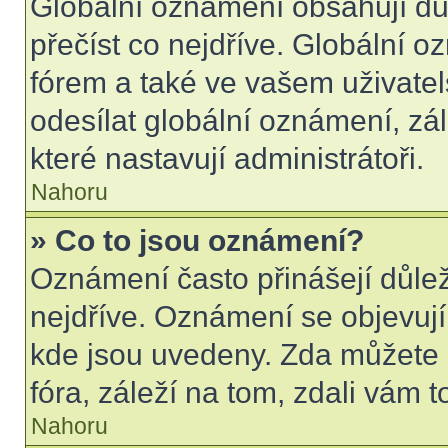
Globální oznámení obsahují důle
přečíst co nejdříve. Globální 
fórem a také ve vašem uživatel
odesílat globální oznámení, zá
které nastavují administrátoři.
Nahoru
» Co to jsou oznámení?
Oznámení často přinášejí důleži
nejdříve. Oznámení se objevují 
kde jsou uvedeny. Zda můžete 
fóra, záleží na tom, zdali vám t
Nahoru