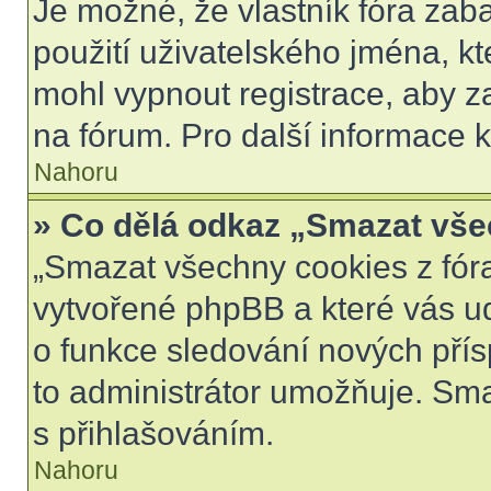
Je možné, že vlastník fóra zab
použití uživatelského jména, kter
mohl vypnout registrace, aby z
na fórum. Pro další informace k
Nahoru
» Co dělá odkaz „Smazat vše
„Smazat všechny cookies z fóra
vytvořené phpBB a které vás udr
o funkce sledování nových pří
to administrátor umožňuje. Sm
s přihlašováním.
Nahoru