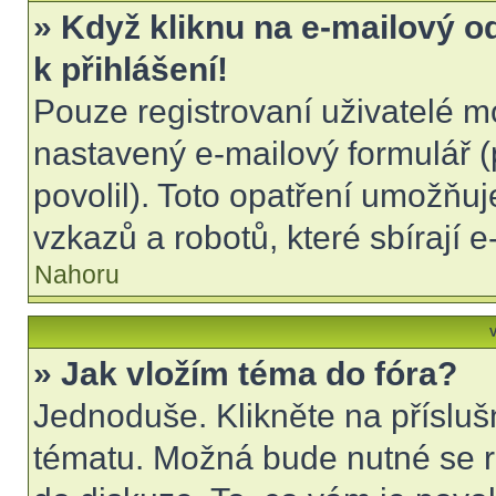
» Když kliknu na e-mailový o
k přihlášení!
Pouze registrovaní uživatelé m
nastavený e-mailový formulář (
povolil). Toto opatření umožňu
vzkazů a robotů, které sbírají 
Nahoru
V
» Jak vložím téma do fóra?
Jednoduše. Klikněte na přísluš
tématu. Možná bude nutné se re