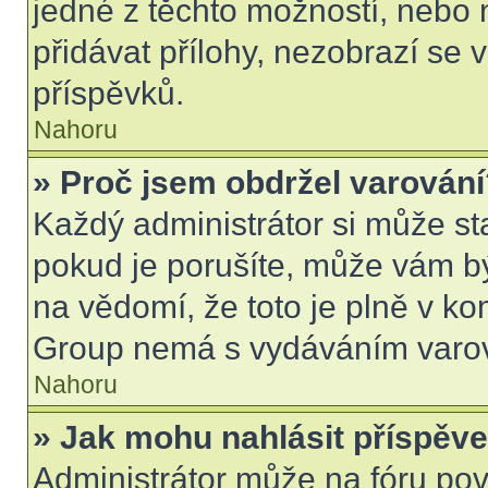
jedné z těchto možností, nebo 
přidávat přílohy, nezobrazí se 
příspěvků.
Nahoru
» Proč jsem obdržel varován
Každý administrátor si může sta
pokud je porušíte, může vám b
na vědomí, že toto je plně v k
Group nemá s vydáváním varov
Nahoru
» Jak mohu nahlásit příspě
Administrátor může na fóru pov