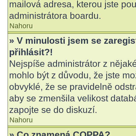
mailová adresa, kterou jste použ
administrátora boardu.
Nahoru
» V minulosti jsem se zaregi
přihlásit?!
Nejspíše administrátor z nějak
mohlo být z důvodu, že jste mo
obvyklé, že se pravidelně odstra
aby se zmenšila velikost datab
zapojte se do diskuzí.
Nahoru
» Co znamená COPPA?