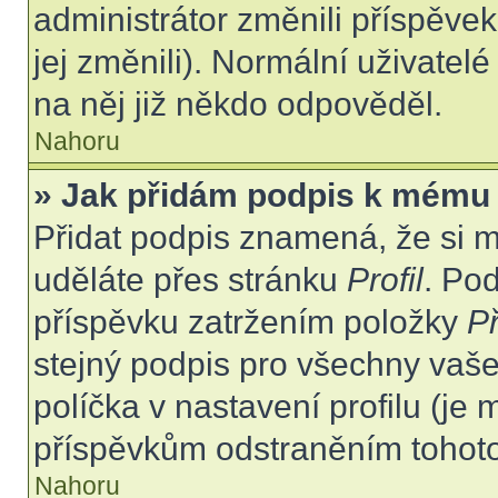
administrátor změnili příspěvek
jej změnili). Normální uživate
na něj již někdo odpověděl.
Nahoru
» Jak přidám podpis k mému
Přidat podpis znamená, že si mu
uděláte přes stránku
Profil
. Po
příspěvku zatržením položky
Př
stejný podpis pro všechny vaše
políčka v nastavení profilu (j
příspěvkům odstraněním tohoto 
Nahoru