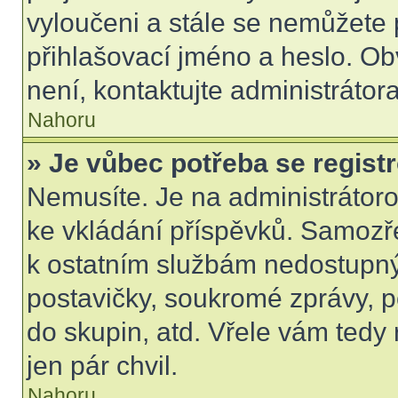
vyloučeni a stále se nemůžete p
přihlašovací jméno a heslo. Ob
není, kontaktujte administráto
Nahoru
» Je vůbec potřeba se regist
Nemusíte. Je na administrátorovi
ke vkládání příspěvků. Samozře
k ostatním službám nedostupn
postavičky, soukromé zprávy, po
do skupin, atd. Vřele vám tedy
jen pár chvil.
Nahoru