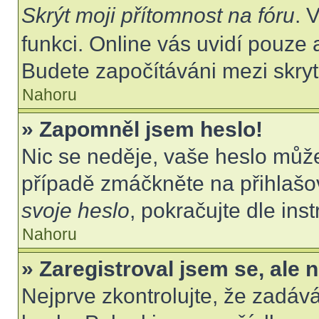
Skrýt moji přítomnost na fóru
. 
funkci. Online vás uvidí pouze 
Budete započítáváni mezi skryt
Nahoru
» Zapomněl jsem heslo!
Nic se neděje, vaše heslo můž
případě zmáčkněte na přihlašov
svoje heslo
, pokračujte dle ins
Nahoru
» Zaregistroval jsem se, ale 
Nejprve zkontrolujte, že zadáv