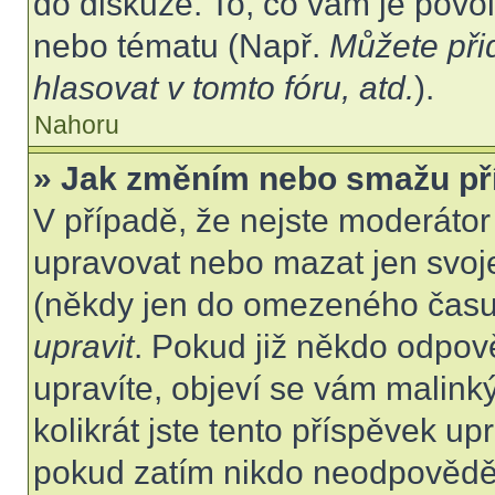
do diskuze. To, co vám je povo
nebo tématu (Např.
Můžete při
hlasovat v tomto fóru, atd.
).
Nahoru
» Jak změním nebo smažu př
V případě, že nejste moderátor
upravovat nebo mazat jen svoje
(někdy jen do omezeného času p
upravit
. Pokud již někdo odpov
upravíte, objeví se vám malink
kolikrát jste tento příspěvek up
pokud zatím nikdo neodpovědě