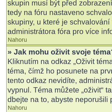
skupin musí být před zobrazen
tedy na fóru nastaveno schvalo
skupiny, u které je schvalován
administrátora fóra pro více inf
Nahoru
» Jak mohu oživit svoje téma
Kliknutím na odkaz „Oživit téma
téma, čímž ho posunete na prv
tento odkaz nevidíte, administ
vypnul. Téma můžete „oživit“ t
dbejte na to, abyste neporušili 
Nahoru