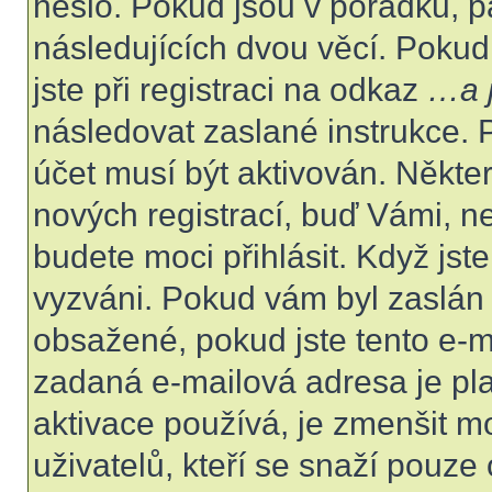
heslo. Pokud jsou v pořádku, p
následujících dvou věcí. Poku
jste při registraci na odkaz
…a j
následovat zaslané instrukce. 
účet musí být aktivován. Někte
nových registrací, buď Vámi, n
budete moci přihlásit. Když jste
vyzváni. Pokud vám byl zaslán 
obsažené, pokud jste tento e-ma
zadaná e-mailová adresa je pl
aktivace používá, je zmenšit 
uživatelů, kteří se snaží pouze o