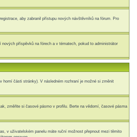
 registrace, aby zabranil přístupu nových návštěvníků na fórum. Pro
ní nových příspěvků na fórech a v tématech, pokud to administrátor
v horní části stránky). V následném rozhraní je možné si změnit
tak, změňte si časové pásmo v profilu. Berte na vědomí, časové pásma
í čas, v uživatelském panelu máte ruční možnost přepnout mezi těmito
átorem opraven.