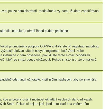
s uvidí pouze administrátoři, moderátoři a vy sami. Budete započítáváni
ujte dle instrukcí a téměř ihned budete přihlášeni.
Pokud je umožněna podpora COPPA a klikli jste při registraci na odkaz
 vyžadují aktivaci všech nových registrací, buď Vámi, nebo
jte instrukce v něm obsažené, pokud jste tento e-mail neobdrželi,
elů, kteří se snaží pouze obtěžovat. Pokud si jste jisti, že e-mailová
idelně odstraňují uživatelé, kteří ničím nepřispěli, aby se zmenšila
, kde je potencionální možnost ukládání osobních dat o uživateli,
 Států. Pokud si nejste jisti, jestli toto platí i na vašem fóru,