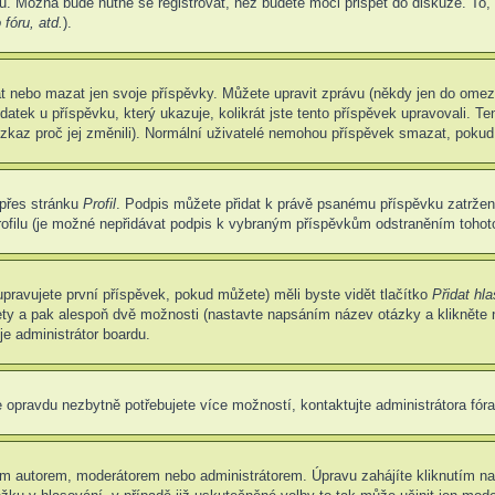
u. Možná bude nutné se registrovat, než budete moci přispět do diskuze. To,
fóru, atd.
).
at nebo mazat jen svoje příspěvky. Můžete upravit zprávu (někdy jen do omez
atek u příspěvku, který ukazuje, kolikrát jste tento příspěvek upravovali. 
 vzkaz proč jej změnili). Normální uživatelé nemohou příspěvek smazat, pokud
 přes stránku
Profil
. Podpis můžete přidat k právě psanému příspěvku zatrže
ofilu (je možné nepřidávat podpis k vybraným příspěvkům odstraněním tohoto
pravujete první příspěvek, pokud můžete) měli byste vidět tlačítko
Přidat hl
ety a pak alespoň dvě možnosti (nastavte napsáním název otázky a klikněte
e administrátor boardu.
 opravdu nezbytně potřebujete více možností, kontaktujte administrátora fóra
m autorem, moderátorem nebo administrátorem. Úpravu zahájíte kliknutím na 