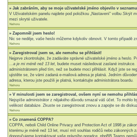
» Jak zabráním, aby se moje uživatelské jméno objevilo v seznamu
V Uživatelském panelu najdete pod položkou „Nastavení“ volbu
Skrýt mo
mezi skryté uživatele.
Nahoru
» Zapomněl jsem heslo!
Nic se neděje, vaše heslo můžeme kdykoliv obnovit. V tomto případě z
Nahoru
» Zaregistroval jsem se, ale nemohu se přihlásit!
Nejprve zkontrolujte, že zadáváte správné uživatelské jméno a heslo. P
…a je mi méně než 13 let
, budete muset následovat zaslané instrukce. 
administrátorem před tím, než se budete moci přihlásit. Když jste se re
ujistěte se, že vámi zadaná e-mailová adresa je platná. Jedním důvod
adresa, kterou jste použili je platná, kontaktujte administrátora boardu.
Nahoru
» V minulosti jsem se zaregistroval, ovšem nyní se nemohu přihlás
Nejspíše administrátor z nějakého důvodu smazal váš účet. To mohlo být 
velikost databáze. Zkuste se zaregistrovat znovu a zapojte se do diskuz
Nahoru
» Co znamená COPPA?
COPPA, neboli Child Online Privacy and Protection Act of 1998 je zákon
kterému je méně než 13 let, musí mít souhlas rodičů nebo zákonných zástu
doporučujeme kontaktovat vaše právního poradce, phpBB Teams nemůže