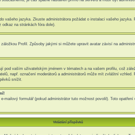
um do vašeho jazyka. Zkuste administrátora požádat o instalaci vašeho jazyka
 odkaz na stránkách fóra dole).
záložkou Profil. Způsoby jakými si můžete upravit avatar závisí na administ
jí pod vaším uživatelským jménem v tématech a na vašem profilu, což zálež
ivatelů, např. označení moderátorů a administrátorů může mít zvláštní vzhled
pěvků snížit.
ní!
 e-mailový formulář (pokud administrátor tuto možnost povolil). Toto opatře
Vkládání příspěvků