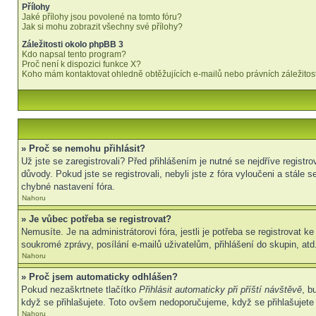
Přílohy
Jaké přílohy jsou povolené na tomto fóru?
Jak si mohu zobrazit všechny své přílohy?
Záležitosti okolo phpBB 3
Kdo napsal tento program?
Proč není k dispozici funkce X?
Koho mám kontaktovat ohledně obtěžujících e-mailů nebo právních záležitost
» Proč se nemohu přihlásit?
Už jste se zaregistrovali? Před přihlášením je nutné se nejdříve regist
důvody. Pokud jste se registrovali, nebyli jste z fóra vyloučeni a stál
chybné nastavení fóra.
Nahoru
» Je vůbec potřeba se registrovat?
Nemusíte. Je na administrátorovi fóra, jestli je potřeba se registrova
soukromé zprávy, posílání e-mailů uživatelům, přihlášení do skupin, atd.
Nahoru
» Proč jsem automaticky odhlášen?
Pokud nezaškrtnete tlačítko
Přihlásit automaticky při příští návštěvě
, b
když se přihlašujete. Toto ovšem nedoporučujeme, když se přihlašujete z
Nahoru