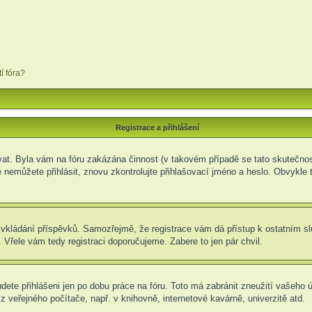
í fóra?
Registrace a přihlášení
rovat. Byla vám na fóru zakázána činnost (v takovém případě se tato skutečnos
e se nemůžete přihlásit, znovu zkontrolujte přihlašovací jméno a heslo. Obvyk
t ke vkládání příspěvků. Samozřejmě, že registrace vám dá přístup k ostatní
 Vřele vám tedy registraci doporučujeme. Zabere to jen pár chvil.
udete přihlášeni jen po dobu práce na fóru. Toto má zabránit zneužití vašeho ú
 veřejného počítače, např. v knihovně, internetové kavárně, univerzitě atd.