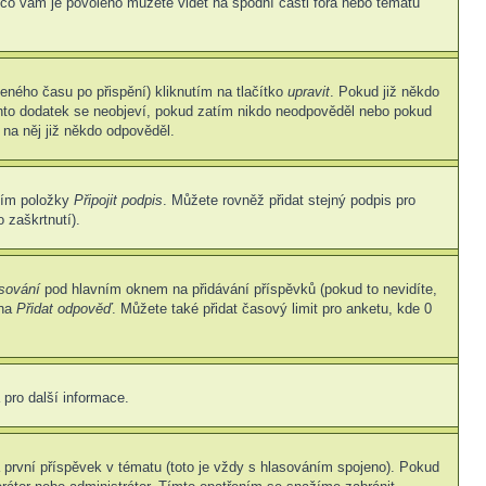
 co vám je povoleno můžete vidět na spodní části fóra nebo tématu
eného času po přispění) kliknutím na tlačítko
upravit
. Pokud již někdo
Tento dodatek se neobjeví, pokud zatím nikdo neodpověděl nebo pokud
 na něj již někdo odpověděl.
ním položky
Připojit podpis
. Můžete rovněž přidat stejný podpis pro
 zaškrtnutí).
asování
pod hlavním oknem na přidávání příspěvků (pokud to nevidíte,
 na
Přidat odpověď
. Můžete také přidat časový limit pro anketu, kde 0
 pro další informace.
první příspěvek v tématu (toto je vždy s hlasováním spojeno). Pokud