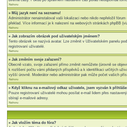
Nahoru
» Můj jazyk není na seznamu!
Administrátor nenainstaloval vaši lokalizaci nebo nikdo nepřeložil fór
překlad. Více informací je k nalezení na webových stránkách phpBB (viz
Nahoru
» Jak zobrazím obrázek pod uživatelským jménem?
Tento obrázek se nazývá avatar. Lze změnit v Uživatelském panelu pod 
registrovaní uživatelé.
Nahoru
» Jak změním svoje zařazení?
Obecně vzato, svoje zařazení přímo změnit nemůžete (úrovně se objevu
k rozlišení počtu vámi přidaných příspěvků a k identifikaci určitých už
vyšší úrovně. Moderátor nebo administrátor pak může počet vašich přís
Nahoru
» Když kliknu na e-mailový odkaz uživatele, jsem vyzván k přihláše
Pouze registrovaní uživatelé mohou posílat e-mail lidem přes nastavený
sbírají e-mailové adresy.
Nahoru
» Jak vložím téma do fóra?