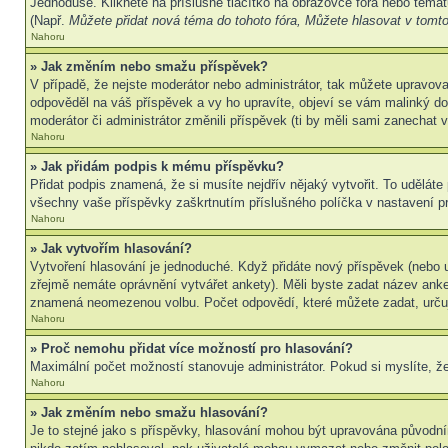
Jednoduše. Klikněte na příslušné tlačítko na obrazovce fóra nebo témat
(Např.
Můžete přidat nová téma do tohoto fóra, Můžete hlasovat v tomto 
Nahoru
» Jak změním nebo smažu příspěvek?
V případě, že nejste moderátor nebo administrátor, tak můžete upravov
odpověděl na váš příspěvek a vy ho upravíte, objeví se vám malinký dod
moderátor či administrátor změnili příspěvek (ti by měli sami zanechat
Nahoru
» Jak přidám podpis k mému příspěvku?
Přidat podpis znamená, že si musíte nejdřív nějaký vytvořit. To uděláte
všechny vaše příspěvky zaškrtnutím příslušného políčka v nastavení pr
Nahoru
» Jak vytvořím hlasování?
Vytvoření hlasování je jednoduché. Když přidáte nový příspěvek (nebo u
zřejmě nemáte oprávnění vytvářet ankety). Měli byste zadat název ank
znamená neomezenou volbu. Počet odpovědí, které můžete zadat, určuj
Nahoru
» Proč nemohu přidat více možností pro hlasování?
Maximální počet možností stanovuje administrátor. Pokud si myslíte, že
Nahoru
» Jak změním nebo smažu hlasování?
Je to stejné jako s příspěvky, hlasování mohou být upravována původní