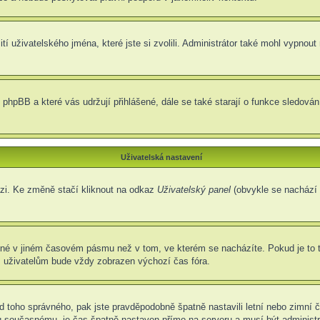
í uživatelského jména, které jste si zvolili. Administrátor také mohl vypnout
 phpBB a které vás udržují přihlášené, dále se také starají o funkce sledová
Uživatelská nastavení
ázi. Ke změně stačí kliknout na odkaz
Uživatelský panel
(obvykle se nachází 
ené v jiném časovém pásmu než v tom, ve kterém se nacházíte. Pokud je to 
m uživatelům bude vždy zobrazen výchozí čas fóra.
í od toho správného, pak jste pravděpodobně špatně nastavili letní nebo zimn
současnému, je čas špatně nastaven přímo na serveru a musí být administr