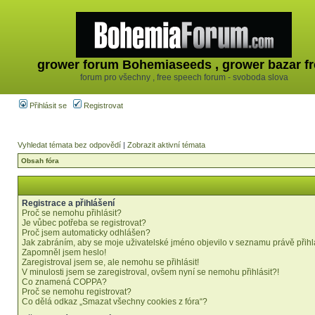
grower forum Bohemiaseeds , grower bazar fr
forum pro všechny , free speech forum - svoboda slova
Přihlásit se
Registrovat
Vyhledat témata bez odpovědí
|
Zobrazit aktivní témata
Obsah fóra
Registrace a přihlášení
Proč se nemohu přihlásit?
Je vůbec potřeba se registrovat?
Proč jsem automaticky odhlášen?
Jak zabráním, aby se moje uživatelské jméno objevilo v seznamu právě přih
Zapomněl jsem heslo!
Zaregistroval jsem se, ale nemohu se přihlásit!
V minulosti jsem se zaregistroval, ovšem nyní se nemohu přihlásit?!
Co znamená COPPA?
Proč se nemohu registrovat?
Co dělá odkaz „Smazat všechny cookies z fóra“?