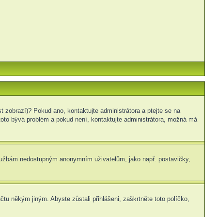
t zobrazí)? Pokud ano, kontaktujte administrátora a ptejte se na
le toto bývá problém a pokud není, kontaktujte administrátora, možná má
m službám nedostupným anonymním uživatelům, jako např. postavičky,
čtu někým jiným. Abyste zůstali přihlášeni, zaškrtněte toto políčko,