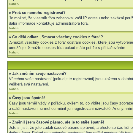
Nahoru
» Proč se nemohu registrovat?
Je možné, že vlastník fóra zabanoval vaši IP adresu nebo zakázal použit
další informace kontaktuje administrátora fóra.
Nahoru
» Co dělá odkaz „Smazat všechny cookies z fóra“?
„Smazat všechny cookies z fóra“ odstraní cookies, které jsou vytvořené
umožňuje. Smažte cookies fóra pokud máte potíže s přihlašováním.
Nahoru
» Jak změním svoje nastavení?
Všechna vaše nastavení (pokud jste registrováni) jsou uložena v datab
veškerá svá nastavení.
Nahoru
» Časy jsou špatně!
Časy jsou téměř vždy v pořádku, ovšem to, co vidíte jsou časy zobraz
a další nastavení si mohou měnit jen registrovaní uživatelé. Anonymní
Nahoru
» Změnil jsem časové pásmo, ale je to stále špatně!
Jste si jisti, že jste zadali časové pásmo správně, a přesto se čas liš
dvěma časy. Pokud po správném nastavení čas pořád neodpovídá tomu 