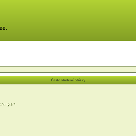
ee.
Často kladené otázky
lášených?