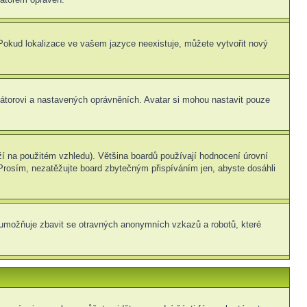
. Pokud lokalizace ve vašem jazyce neexistuje, můžete vytvořit nový
rátorovi a nastavených oprávněních. Avatar si mohou nastavit pouze
í na použitém vzhledu). Většina boardů používají hodnocení úrovní
. Prosím, nezatěžujte board zbytečným přispíváním jen, abyste dosáhli
ní umožňuje zbavit se otravných anonymních vzkazů a robotů, které