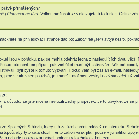
 právě přihlášených?
ji přítomnost na fóru
. Volbou možnosti
aktivujete tuto funkci. Online vá
Ano
máčkněte na přihlašovací stránce tlačítko
Zapomněl jsem svoje heslo
, pokrač
okud jsou v pořádku, pak se mohla odehrát jedna z následujících dvou věcí. 
Pokud toto není ten případ, pak váš účet musí být aktivován. Některé boardy
gistrovali, byli byste k tomuto vyzváni. Pokud vám byl zaslán e-mail, následu
em, proč se aktivace používá, je zmenšit možnost výskytu
nežádoucích
uživat
it?!
z důvodu, že jste možná nevložili žádný příspěvek. Je to obvyklé, že se prav
í.
 ve Spojených Státech, který má za úkol chránit mládež na internetu. Stránky
pců, aby tyto data uložil. Tento zákon však platí pouze v jurisdikci Spojených
 a nebude poskytovat právni podporu v jakémkoliv kontextu.