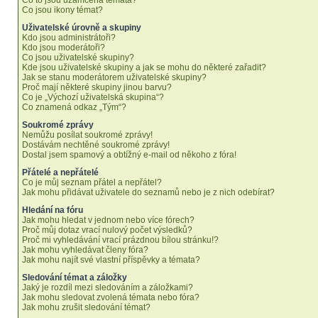
Co to jsou uzamčená témata?
Co jsou ikony témat?
Uživatelské úrovně a skupiny
Kdo jsou administrátoři?
Kdo jsou moderátoři?
Co jsou uživatelské skupiny?
Kde jsou uživatelské skupiny a jak se mohu do některé zařadit?
Jak se stanu moderátorem uživatelské skupiny?
Proč mají některé skupiny jinou barvu?
Co je „Výchozí uživatelská skupina“?
Co znamená odkaz „Tým“?
Soukromé zprávy
Nemůžu posílat soukromé zprávy!
Dostávám nechtěné soukromé zprávy!
Dostal jsem spamový a obtížný e-mail od někoho z fóra!
Přátelé a nepřátelé
Co je můj seznam přátel a nepřátel?
Jak mohu přidávat uživatele do seznamů nebo je z nich odebírat?
Hledání na fóru
Jak mohu hledat v jednom nebo více fórech?
Proč můj dotaz vrací nulový počet výsledků?
Proč mi vyhledávání vrací prázdnou bílou stránku!?
Jak mohu vyhledávat členy fóra?
Jak mohu najít své vlastní příspěvky a témata?
Sledování témat a záložky
Jaký je rozdíl mezi sledováním a záložkami?
Jak mohu sledovat zvolená témata nebo fóra?
Jak mohu zrušit sledování témat?