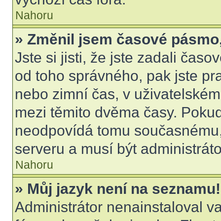
Nahoru
» Změnil jsem časové pásmo, a
Jste si jisti, že jste zadali čas
od toho správného, pak jste pr
nebo zimní čas, v uživatelské
mezi těmito dvěma časy. Poku
neodpovídá tomu současnému, 
serveru a musí být administrát
Nahoru
» Můj jazyk není na seznamu!
Administrátor nenainstaloval va