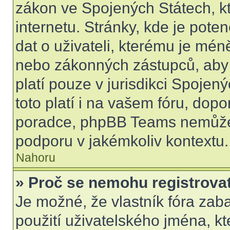
zákon ve Spojených Státech, kt
internetu. Stránky, kde je pot
dat o uživateli, kterému je mén
nebo zákonných zástupců, aby t
platí pouze v jurisdikci Spojenýc
toto platí i na vašem fóru, do
poradce, phpBB Teams nemůže
podporu v jakémkoliv kontextu.
Nahoru
» Proč se nemohu registrova
Je možné, že vlastník fóra zab
použití uživatelského jména, kter