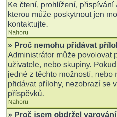
Ke čtení, prohlížení, přispívání 
kterou může poskytnout jen mod
kontaktujte.
Nahoru
» Proč nemohu přidávat příl
Administrátor může povolovat př
uživatele, nebo skupiny. Poku
jedné z těchto možností, nebo 
přidávat přílohy, nezobrazí se 
příspěvků.
Nahoru
» Proč jsem obdržel varován