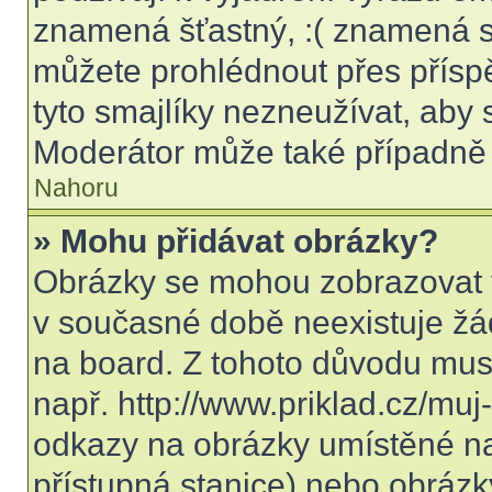
znamená šťastný, :( znamená s
můžete prohlédnout přes přísp
tyto smajlíky nezneužívat, aby 
Moderátor může také případně 
Nahoru
» Mohu přidávat obrázky?
Obrázky se mohou zobrazovat v
v současné době neexistuje žá
na board. Z tohoto důvodu mus
např. http://www.priklad.cz/mu
odkazy na obrázky umístěné na
přístupná stanice) nebo obrázk