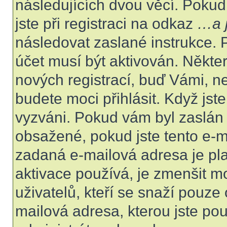
následujících dvou věcí. Poku
jste při registraci na odkaz
…a j
následovat zaslané instrukce. 
účet musí být aktivován. Někte
nových registrací, buď Vámi, n
budete moci přihlásit. Když jste
vyzváni. Pokud vám byl zaslán 
obsažené, pokud jste tento e-ma
zadaná e-mailová adresa je pl
aktivace používá, je zmenšit 
uživatelů, kteří se snaží pouze o
mailová adresa, kterou jste použ