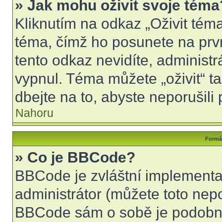
» Jak mohu oživit svoje téma
Kliknutím na odkaz „Oživit téma
téma, čímž ho posunete na prv
tento odkaz nevidíte, administ
vypnul. Téma můžete „oživit“ t
dbejte na to, abyste neporušili 
Nahoru
Formát
» Co je BBCode?
BBCode je zvláštní implementa
administrátor (můžete toto nepo
BBCode sám o sobě je podobný