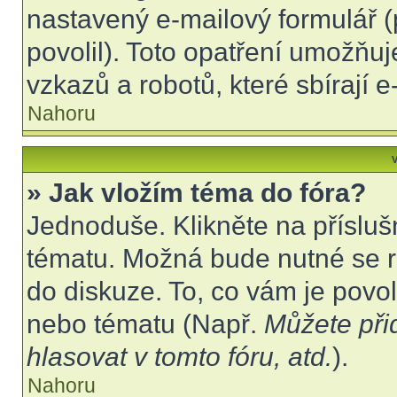
nastavený e-mailový formulář (
povolil). Toto opatření umožňu
vzkazů a robotů, které sbírají 
Nahoru
V
» Jak vložím téma do fóra?
Jednoduše. Klikněte na přísluš
tématu. Možná bude nutné se re
do diskuze. To, co vám je povo
nebo tématu (Např.
Můžete při
hlasovat v tomto fóru, atd.
).
Nahoru