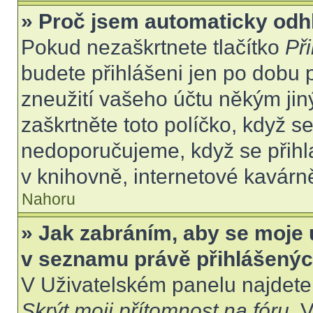
» Proč jsem automaticky odh
Pokud nezaškrtnete tlačítko
Při
budete přihlášeni jen po dobu 
zneužití vašeho účtu někým jiný
zaškrtněte toto políčko, když s
nedoporučujeme, když se přihla
v knihovně, internetové kavárně
Nahoru
» Jak zabráním, aby se moje 
v seznamu právě přihlášený
V Uživatelském panelu najdete
Skrýt moji přítomnost na fóru
. 