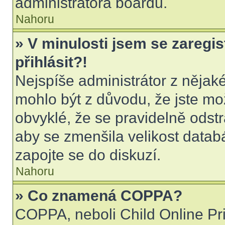
administrátora boardu.
Nahoru
» V minulosti jsem se zaregi
přihlásit?!
Nejspíše administrátor z nějak
mohlo být z důvodu, že jste mo
obvyklé, že se pravidelně odstra
aby se zmenšila velikost datab
zapojte se do diskuzí.
Nahoru
» Co znamená COPPA?
COPPA, neboli Child Online Pri