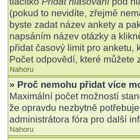
tlačítko
Přidat hlasování
pod hl
(pokud to nevidíte, zřejmě nem
byste zadat název ankety a pa
napsáním název otázky a klikn
přidat časový limit pro anket
Počet odpovědí, které můžete z
Nahoru
» Proč nemohu přidat více m
Maximální počet možností stano
že opravdu nezbytně potřebujet
administrátora fóra pro další i
Nahoru