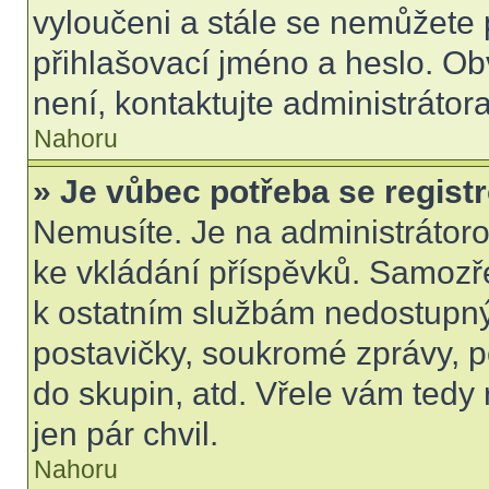
vyloučeni a stále se nemůžete p
přihlašovací jméno a heslo. Ob
není, kontaktujte administráto
Nahoru
» Je vůbec potřeba se regist
Nemusíte. Je na administrátorovi
ke vkládání příspěvků. Samozře
k ostatním službám nedostupn
postavičky, soukromé zprávy, po
do skupin, atd. Vřele vám tedy
jen pár chvil.
Nahoru