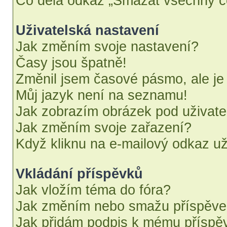
Co dělá odkaz „Smazat všechny co
Uživatelská nastavení
Jak změním svoje nastavení?
Časy jsou špatně!
Změnil jsem časové pásmo, ale je 
Můj jazyk není na seznamu!
Jak zobrazím obrázek pod uživat
Jak změním svoje zařazení?
Když kliknu na e-mailový odkaz uži
Vkládání příspěvků
Jak vložím téma do fóra?
Jak změním nebo smažu příspěv
Jak přidám podpis k mému příspě