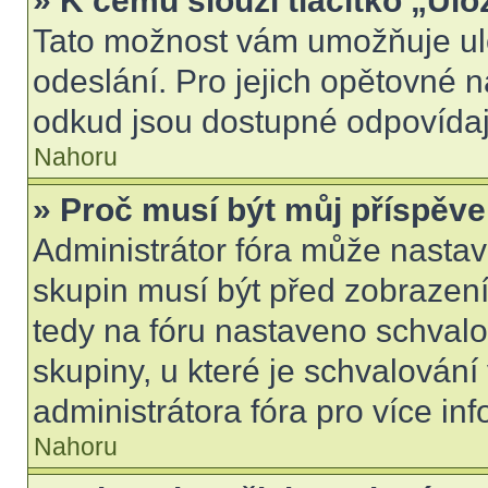
» K čemu slouží tlačítko „Ulo
Tato možnost vám umožňuje ulo
odeslání. Pro jejich opětovné n
odkud jsou dostupné odpovídají
Nahoru
» Proč musí být můj příspěv
Administrátor fóra může nastav
skupin musí být před zobrazen
tedy na fóru nastaveno schvalo
skupiny, u které je schvalován
administrátora fóra pro více inf
Nahoru