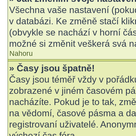
Všechna vaše nastavení (pokud 
v databázi. Ke změně stačí kli
(obvykle se nachází v horní čás
možné si změnit veškerá svá n
Nahoru
» Časy jsou špatně!
Časy jsou téměř vždy v pořádku
zobrazené v jiném časovém pá
nacházíte. Pokud je to tak, změ
na vědomí, časové pásma a dal
registrovaní uživatelé. Anony
výchozí čas fóra.