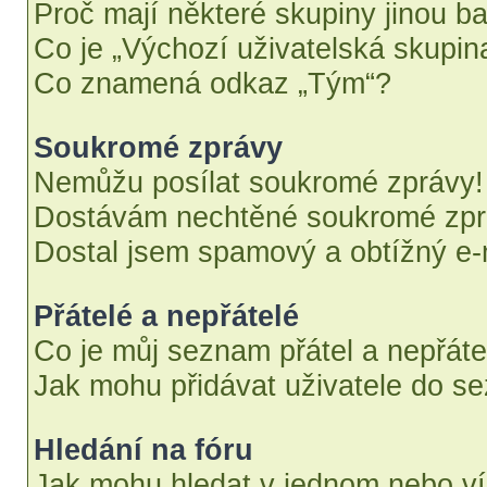
Proč mají některé skupiny jinou b
Co je „Výchozí uživatelská skupin
Co znamená odkaz „Tým“?
Soukromé zprávy
Nemůžu posílat soukromé zprávy!
Dostávám nechtěné soukromé zpr
Dostal jsem spamový a obtížný e-m
Přátelé a nepřátelé
Co je můj seznam přátel a nepřáte
Jak mohu přidávat uživatele do se
Hledání na fóru
Jak mohu hledat v jednom nebo ví