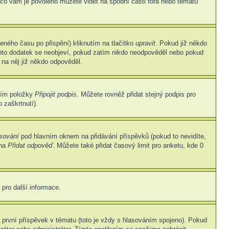
 co vám je povoleno můžete vidět na spodní části fóra nebo tématu
eného času po přispění) kliknutím na tlačítko
upravit
. Pokud již někdo
Tento dodatek se neobjeví, pokud zatím nikdo neodpověděl nebo pokud
 na něj již někdo odpověděl.
ním položky
Připojit podpis
. Můžete rovněž přidat stejný podpis pro
 zaškrtnutí).
asování
pod hlavním oknem na přidávání příspěvků (pokud to nevidíte,
 na
Přidat odpověď
. Můžete také přidat časový limit pro anketu, kde 0
 pro další informace.
první příspěvek v tématu (toto je vždy s hlasováním spojeno). Pokud