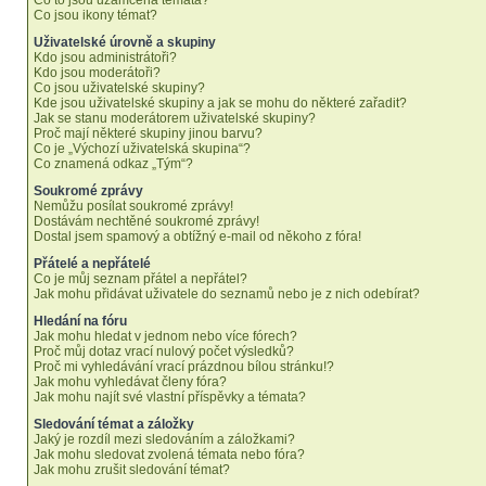
Co to jsou uzamčená témata?
Co jsou ikony témat?
Uživatelské úrovně a skupiny
Kdo jsou administrátoři?
Kdo jsou moderátoři?
Co jsou uživatelské skupiny?
Kde jsou uživatelské skupiny a jak se mohu do některé zařadit?
Jak se stanu moderátorem uživatelské skupiny?
Proč mají některé skupiny jinou barvu?
Co je „Výchozí uživatelská skupina“?
Co znamená odkaz „Tým“?
Soukromé zprávy
Nemůžu posílat soukromé zprávy!
Dostávám nechtěné soukromé zprávy!
Dostal jsem spamový a obtížný e-mail od někoho z fóra!
Přátelé a nepřátelé
Co je můj seznam přátel a nepřátel?
Jak mohu přidávat uživatele do seznamů nebo je z nich odebírat?
Hledání na fóru
Jak mohu hledat v jednom nebo více fórech?
Proč můj dotaz vrací nulový počet výsledků?
Proč mi vyhledávání vrací prázdnou bílou stránku!?
Jak mohu vyhledávat členy fóra?
Jak mohu najít své vlastní příspěvky a témata?
Sledování témat a záložky
Jaký je rozdíl mezi sledováním a záložkami?
Jak mohu sledovat zvolená témata nebo fóra?
Jak mohu zrušit sledování témat?