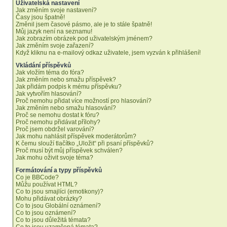
Uživatelská nastavení
Jak změním svoje nastavení?
Časy jsou špatně!
Změnil jsem časové pásmo, ale je to stále špatně!
Můj jazyk není na seznamu!
Jak zobrazím obrázek pod uživatelským jménem?
Jak změním svoje zařazení?
Když kliknu na e-mailový odkaz uživatele, jsem vyzván k přihlášení!
Vkládání příspěvků
Jak vložím téma do fóra?
Jak změním nebo smažu příspěvek?
Jak přidám podpis k mému příspěvku?
Jak vytvořím hlasování?
Proč nemohu přidat více možností pro hlasování?
Jak změním nebo smažu hlasování?
Proč se nemohu dostat k fóru?
Proč nemohu přidávat přílohy?
Proč jsem obdržel varování?
Jak mohu nahlásit příspěvek moderátorům?
K čemu slouží tlačítko „Uložit“ při psaní příspěvků?
Proč musí být můj příspěvek schválen?
Jak mohu oživit svoje téma?
Formátování a typy příspěvků
Co je BBCode?
Můžu používat HTML?
Co to jsou smajlíci (emotikony)?
Mohu přidávat obrázky?
Co to jsou Globální oznámení?
Co to jsou oznámení?
Co to jsou důležitá témata?