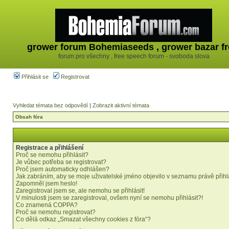
grower forum Bohemiaseeds , grower bazar fr
forum pro všechny , free speech forum - svoboda slova
Přihlásit se
Registrovat
Vyhledat témata bez odpovědí
|
Zobrazit aktivní témata
Obsah fóra
Registrace a přihlášení
Proč se nemohu přihlásit?
Je vůbec potřeba se registrovat?
Proč jsem automaticky odhlášen?
Jak zabráním, aby se moje uživatelské jméno objevilo v seznamu právě přih
Zapomněl jsem heslo!
Zaregistroval jsem se, ale nemohu se přihlásit!
V minulosti jsem se zaregistroval, ovšem nyní se nemohu přihlásit?!
Co znamená COPPA?
Proč se nemohu registrovat?
Co dělá odkaz „Smazat všechny cookies z fóra“?