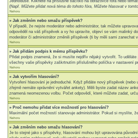
Jednoduše. Klikněte na příslušné tlačítko na obrazovce fóra nebo témat
(Např.
Můžete přidat nová téma do tohoto fóra, Můžete hlasovat v tomto 
Nahoru
» Jak změním nebo smažu příspěvek?
V případě, že nejste moderátor nebo administrátor, tak můžete upravov
odpověděl na váš příspěvek a vy ho upravíte, objeví se vám malinký dod
moderátor či administrátor změnili příspěvek (ti by měli sami zanechat
Nahoru
» Jak přidám podpis k mému příspěvku?
Přidat podpis znamená, že si musíte nejdřív nějaký vytvořit. To uděláte
všechny vaše příspěvky zaškrtnutím příslušného políčka v nastavení pr
Nahoru
» Jak vytvořím hlasování?
Vytvoření hlasování je jednoduché. Když přidáte nový příspěvek (nebo u
zřejmě nemáte oprávnění vytvářet ankety). Měli byste zadat název ank
znamená neomezenou volbu. Počet odpovědí, které můžete zadat, určuj
Nahoru
» Proč nemohu přidat více možností pro hlasování?
Maximální počet možností stanovuje administrátor. Pokud si myslíte, že
Nahoru
» Jak změním nebo smažu hlasování?
Je to stejné jako s příspěvky, hlasování mohou být upravována původní