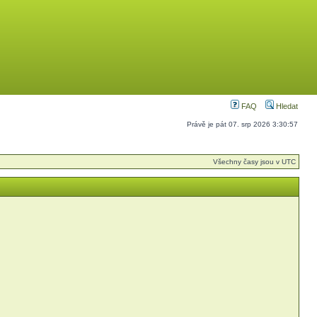
FAQ
Hledat
Právě je pát 07. srp 2026 3:30:57
Všechny časy jsou v UTC