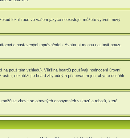
. Pokud lokalizace ve vašem jazyce neexistuje, můžete vytvořit nový
rátorovi a nastavených oprávněních. Avatar si mohou nastavit pouze
í na použitém vzhledu). Většina boardů používají hodnocení úrovní
. Prosím, nezatěžujte board zbytečným přispíváním jen, abyste dosáhli
ní umožňuje zbavit se otravných anonymních vzkazů a robotů, které