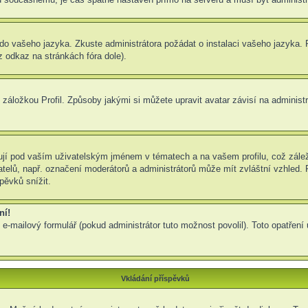
um do vašeho jazyka. Zkuste administrátora požádat o instalaci vašeho jazyka
 odkaz na stránkách fóra dole).
záložkou Profil. Způsoby jakými si můžete upravit avatar závisí na administ
jí pod vaším uživatelským jménem v tématech a na vašem profilu, což zálež
ivatelů, např. označení moderátorů a administrátorů může mít zvláštní vzhled
pěvků snížit.
ní!
 e-mailový formulář (pokud administrátor tuto možnost povolil). Toto opatře
Vkládání příspěvků