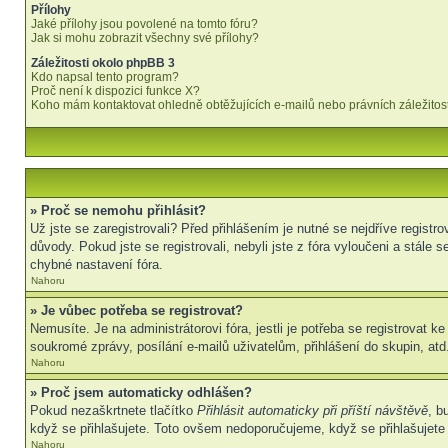
Přílohy
Jaké přílohy jsou povolené na tomto fóru?
Jak si mohu zobrazit všechny své přílohy?
Záležitosti okolo phpBB 3
Kdo napsal tento program?
Proč není k dispozici funkce X?
Koho mám kontaktovat ohledně obtěžujících e-mailů nebo právních záležitost
» Proč se nemohu přihlásit?
Už jste se zaregistrovali? Před přihlášením je nutné se nejdříve regist
důvody. Pokud jste se registrovali, nebyli jste z fóra vyloučeni a stál
chybné nastavení fóra.
Nahoru
» Je vůbec potřeba se registrovat?
Nemusíte. Je na administrátorovi fóra, jestli je potřeba se registrova
soukromé zprávy, posílání e-mailů uživatelům, přihlášení do skupin, atd.
Nahoru
» Proč jsem automaticky odhlášen?
Pokud nezaškrtnete tlačítko
Přihlásit automaticky při příští návštěvě
, b
když se přihlašujete. Toto ovšem nedoporučujeme, když se přihlašujete z
Nahoru