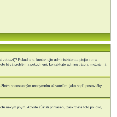
t zobrazí)? Pokud ano, kontaktujte administrátora a ptejte se na
le toto bývá problém a pokud není, kontaktujte administrátora, možná má
m službám nedostupným anonymním uživatelům, jako např. postavičky,
čtu někým jiným. Abyste zůstali přihlášeni, zaškrtněte toto políčko,