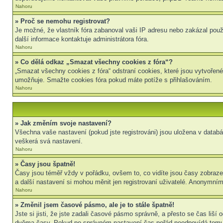
Nahoru
» Proč se nemohu registrovat?
Je možné, že vlastník fóra zabanoval vaši IP adresu nebo zakázal použit
další informace kontaktuje administrátora fóra.
Nahoru
» Co dělá odkaz „Smazat všechny cookies z fóra“?
„Smazat všechny cookies z fóra“ odstraní cookies, které jsou vytvořené
umožňuje. Smažte cookies fóra pokud máte potíže s přihlašováním.
Nahoru
» Jak změním svoje nastavení?
Všechna vaše nastavení (pokud jste registrováni) jsou uložena v datab
veškerá svá nastavení.
Nahoru
» Časy jsou špatně!
Časy jsou téměř vždy v pořádku, ovšem to, co vidíte jsou časy zobraz
a další nastavení si mohou měnit jen registrovaní uživatelé. Anonymní
Nahoru
» Změnil jsem časové pásmo, ale je to stále špatně!
Jste si jisti, že jste zadali časové pásmo správně, a přesto se čas liš
dvěma časy. Pokud po správném nastavení čas pořád neodpovídá tomu 