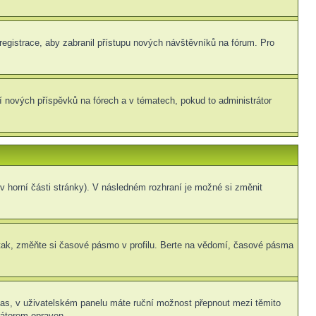
 registrace, aby zabranil přístupu nových návštěvníků na fórum. Pro
ní nových příspěvků na fórech a v tématech, pokud to administrátor
v horní části stránky). V následném rozhraní je možné si změnit
tak, změňte si časové pásmo v profilu. Berte na vědomí, časové pásma
í čas, v uživatelském panelu máte ruční možnost přepnout mezi těmito
átorem opraven.