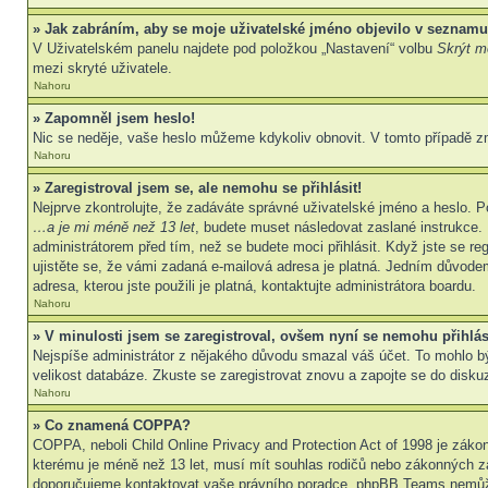
» Jak zabráním, aby se moje uživatelské jméno objevilo v seznamu
V Uživatelském panelu najdete pod položkou „Nastavení“ volbu
Skrýt mo
mezi skryté uživatele.
Nahoru
» Zapomněl jsem heslo!
Nic se neděje, vaše heslo můžeme kdykoliv obnovit. V tomto případě z
Nahoru
» Zaregistroval jsem se, ale nemohu se přihlásit!
Nejprve zkontrolujte, že zadáváte správné uživatelské jméno a heslo. P
…a je mi méně než 13 let
, budete muset následovat zaslané instrukce. 
administrátorem před tím, než se budete moci přihlásit. Když jste se re
ujistěte se, že vámi zadaná e-mailová adresa je platná. Jedním důvod
adresa, kterou jste použili je platná, kontaktujte administrátora boardu.
Nahoru
» V minulosti jsem se zaregistroval, ovšem nyní se nemohu přihlás
Nejspíše administrátor z nějakého důvodu smazal váš účet. To mohlo být 
velikost databáze. Zkuste se zaregistrovat znovu a zapojte se do diskuz
Nahoru
» Co znamená COPPA?
COPPA, neboli Child Online Privacy and Protection Act of 1998 je zákon
kterému je méně než 13 let, musí mít souhlas rodičů nebo zákonných zástu
doporučujeme kontaktovat vaše právního poradce, phpBB Teams nemůže