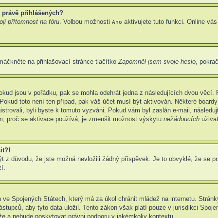
 právě přihlášených?
ji přítomnost na fóru
. Volbou možnosti
aktivujete tuto funkci. Online vá
Ano
máčkněte na přihlašovací stránce tlačítko
Zapomněl jsem svoje heslo
, pokrač
okud jsou v pořádku, pak se mohla odehrát jedna z následujících dvou věcí. 
Pokud toto není ten případ, pak váš účet musí být aktivován. Některé boardy
gistrovali, byli byste k tomuto vyzváni. Pokud vám byl zaslán e-mail, následu
em, proč se aktivace používá, je zmenšit možnost výskytu
nežádoucích
uživat
it?!
z důvodu, že jste možná nevložili žádný příspěvek. Je to obvyklé, že se prav
í.
 ve Spojených Státech, který má za úkol chránit mládež na internetu. Stránky
pců, aby tyto data uložil. Tento zákon však platí pouze v jurisdikci Spojených
 a nebude poskytovat právni podporu v jakémkoliv kontextu.