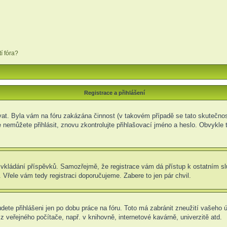
í fóra?
Registrace a přihlášení
rovat. Byla vám na fóru zakázána činnost (v takovém případě se tato skutečnos
e se nemůžete přihlásit, znovu zkontrolujte přihlašovací jméno a heslo. Obvyk
t ke vkládání příspěvků. Samozřejmě, že registrace vám dá přístup k ostatní
 Vřele vám tedy registraci doporučujeme. Zabere to jen pár chvil.
udete přihlášeni jen po dobu práce na fóru. Toto má zabránit zneužití vašeho ú
 veřejného počítače, např. v knihovně, internetové kavárně, univerzitě atd.