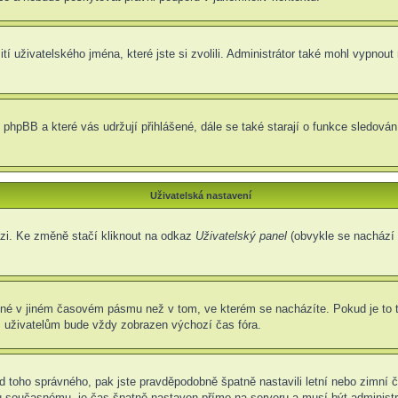
í uživatelského jména, které jste si zvolili. Administrátor také mohl vypnout
 phpBB a které vás udržují přihlášené, dále se také starají o funkce sledová
Uživatelská nastavení
ázi. Ke změně stačí kliknout na odkaz
Uživatelský panel
(obvykle se nachází 
ené v jiném časovém pásmu než v tom, ve kterém se nacházíte. Pokud je to 
m uživatelům bude vždy zobrazen výchozí čas fóra.
í od toho správného, pak jste pravděpodobně špatně nastavili letní nebo zimn
současnému, je čas špatně nastaven přímo na serveru a musí být administr