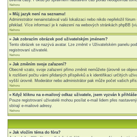
Nahoru
» Můj jazyk není na seznamu!
Administrátor nenainstaloval vaši lokalizaci nebo nikdo nepřeložil fór
překlad. Více informací je k nalezení na webových stránkách phpBB (viz
Nahoru
» Jak zobrazím obrázek pod uživatelským jménem?
Tento obrázek se nazývá avatar. Lze změnit v Uživatelském panelu pod 
registrovaní uživatelé.
Nahoru
» Jak změním svoje zařazení?
Obecně vzato, svoje zařazení přímo změnit nemůžete (úrovně se objevu
k rozlišení počtu vámi přidaných příspěvků a k identifikaci určitých už
vyšší úrovně. Moderátor nebo administrátor pak může počet vašich přís
Nahoru
» Když kliknu na e-mailový odkaz uživatele, jsem vyzván k přihláše
Pouze registrovaní uživatelé mohou posílat e-mail lidem přes nastavený
sbírají e-mailové adresy.
Nahoru
» Jak vložím téma do fóra?