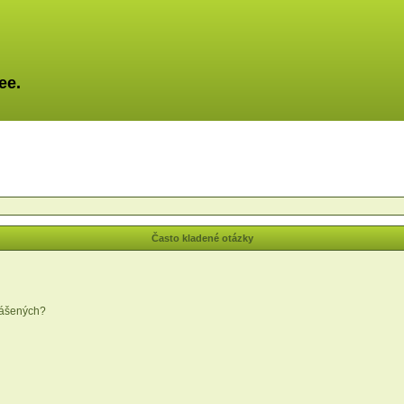
ee.
Často kladené otázky
lášených?