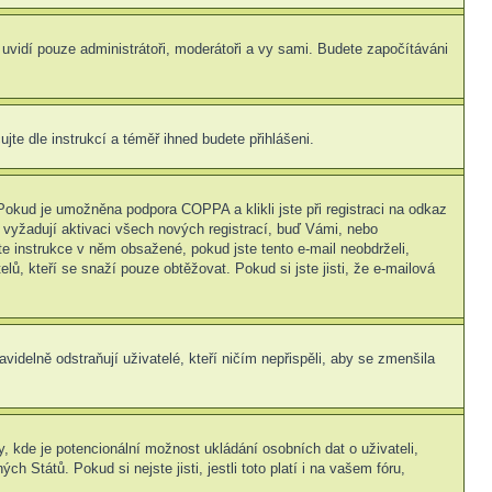
s uvidí pouze administrátoři, moderátoři a vy sami. Budete započítáváni
ujte dle instrukcí a téměř ihned budete přihlášeni.
Pokud je umožněna podpora COPPA a klikli jste při registraci na odkaz
 vyžadují aktivaci všech nových registrací, buď Vámi, nebo
jte instrukce v něm obsažené, pokud jste tento e-mail neobdrželi,
elů, kteří se snaží pouze obtěžovat. Pokud si jste jisti, že e-mailová
idelně odstraňují uživatelé, kteří ničím nepřispěli, aby se zmenšila
, kde je potencionální možnost ukládání osobních dat o uživateli,
 Států. Pokud si nejste jisti, jestli toto platí i na vašem fóru,