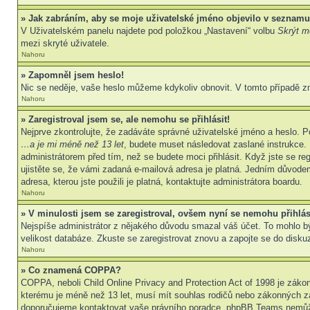
» Jak zabráním, aby se moje uživatelské jméno objevilo v seznamu
V Uživatelském panelu najdete pod položkou „Nastavení“ volbu
Skrýt mo
mezi skryté uživatele.
Nahoru
» Zapomněl jsem heslo!
Nic se neděje, vaše heslo můžeme kdykoliv obnovit. V tomto případě z
Nahoru
» Zaregistroval jsem se, ale nemohu se přihlásit!
Nejprve zkontrolujte, že zadáváte správné uživatelské jméno a heslo. P
…a je mi méně než 13 let
, budete muset následovat zaslané instrukce. 
administrátorem před tím, než se budete moci přihlásit. Když jste se re
ujistěte se, že vámi zadaná e-mailová adresa je platná. Jedním důvod
adresa, kterou jste použili je platná, kontaktujte administrátora boardu.
Nahoru
» V minulosti jsem se zaregistroval, ovšem nyní se nemohu přihlás
Nejspíše administrátor z nějakého důvodu smazal váš účet. To mohlo být 
velikost databáze. Zkuste se zaregistrovat znovu a zapojte se do diskuz
Nahoru
» Co znamená COPPA?
COPPA, neboli Child Online Privacy and Protection Act of 1998 je zákon
kterému je méně než 13 let, musí mít souhlas rodičů nebo zákonných zástu
doporučujeme kontaktovat vaše právního poradce, phpBB Teams nemůže