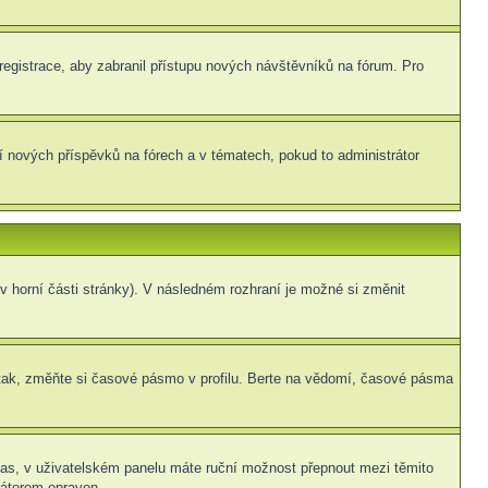
 registrace, aby zabranil přístupu nových návštěvníků na fórum. Pro
ní nových příspěvků na fórech a v tématech, pokud to administrátor
v horní části stránky). V následném rozhraní je možné si změnit
tak, změňte si časové pásmo v profilu. Berte na vědomí, časové pásma
í čas, v uživatelském panelu máte ruční možnost přepnout mezi těmito
átorem opraven.