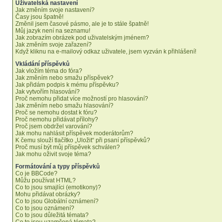
Uživatelská nastavení
Jak změním svoje nastavení?
Časy jsou špatně!
Změnil jsem časové pásmo, ale je to stále špatně!
Můj jazyk není na seznamu!
Jak zobrazím obrázek pod uživatelským jménem?
Jak změním svoje zařazení?
Když kliknu na e-mailový odkaz uživatele, jsem vyzván k přihlášení!
Vkládání příspěvků
Jak vložím téma do fóra?
Jak změním nebo smažu příspěvek?
Jak přidám podpis k mému příspěvku?
Jak vytvořím hlasování?
Proč nemohu přidat více možností pro hlasování?
Jak změním nebo smažu hlasování?
Proč se nemohu dostat k fóru?
Proč nemohu přidávat přílohy?
Proč jsem obdržel varování?
Jak mohu nahlásit příspěvek moderátorům?
K čemu slouží tlačítko „Uložit“ při psaní příspěvků?
Proč musí být můj příspěvek schválen?
Jak mohu oživit svoje téma?
Formátování a typy příspěvků
Co je BBCode?
Můžu používat HTML?
Co to jsou smajlíci (emotikony)?
Mohu přidávat obrázky?
Co to jsou Globální oznámení?
Co to jsou oznámení?
Co to jsou důležitá témata?