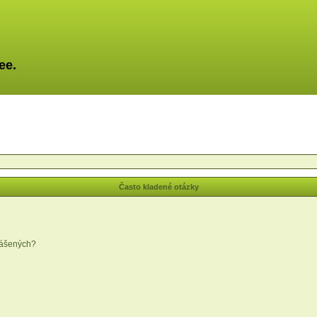
ee.
Často kladené otázky
lášených?