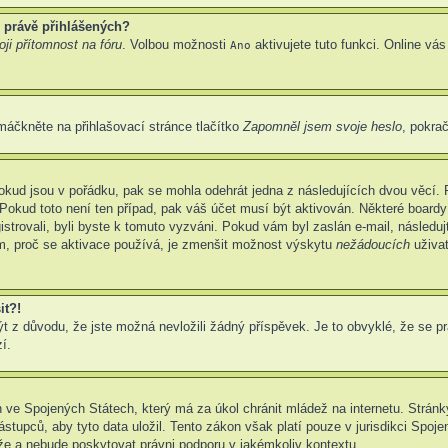
 právě přihlášených?
ji přítomnost na fóru
. Volbou možnosti
aktivujete tuto funkci. Online vá
Ano
máčkněte na přihlašovací stránce tlačítko
Zapomněl jsem svoje heslo
, pokrač
okud jsou v pořádku, pak se mohla odehrát jedna z následujících dvou věcí. 
Pokud toto není ten případ, pak váš účet musí být aktivován. Některé boardy
gistrovali, byli byste k tomuto vyzváni. Pokud vám byl zaslán e-mail, následu
em, proč se aktivace používá, je zmenšit možnost výskytu
nežádoucích
uživat
it?!
z důvodu, že jste možná nevložili žádný příspěvek. Je to obvyklé, že se prav
í.
 ve Spojených Státech, který má za úkol chránit mládež na internetu. Stránky
pců, aby tyto data uložil. Tento zákon však platí pouze v jurisdikci Spojených
 a nebude poskytovat právni podporu v jakémkoliv kontextu.