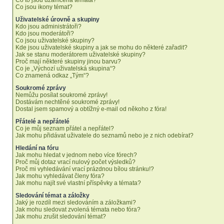
Co to jsou uzamčená témata?
Co jsou ikony témat?
Uživatelské úrovně a skupiny
Kdo jsou administrátoři?
Kdo jsou moderátoři?
Co jsou uživatelské skupiny?
Kde jsou uživatelské skupiny a jak se mohu do některé zařadit?
Jak se stanu moderátorem uživatelské skupiny?
Proč mají některé skupiny jinou barvu?
Co je „Výchozí uživatelská skupina“?
Co znamená odkaz „Tým“?
Soukromé zprávy
Nemůžu posílat soukromé zprávy!
Dostávám nechtěné soukromé zprávy!
Dostal jsem spamový a obtížný e-mail od někoho z fóra!
Přátelé a nepřátelé
Co je můj seznam přátel a nepřátel?
Jak mohu přidávat uživatele do seznamů nebo je z nich odebírat?
Hledání na fóru
Jak mohu hledat v jednom nebo více fórech?
Proč můj dotaz vrací nulový počet výsledků?
Proč mi vyhledávání vrací prázdnou bílou stránku!?
Jak mohu vyhledávat členy fóra?
Jak mohu najít své vlastní příspěvky a témata?
Sledování témat a záložky
Jaký je rozdíl mezi sledováním a záložkami?
Jak mohu sledovat zvolená témata nebo fóra?
Jak mohu zrušit sledování témat?