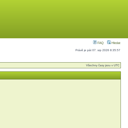
FAQ
Hledat
Právě je pát 07. srp 2026 8:35:57
Všechny časy jsou v UTC