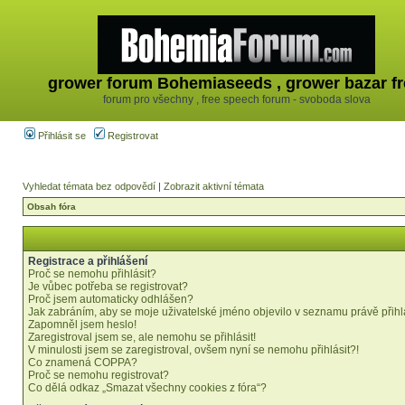
grower forum Bohemiaseeds , grower bazar fr
forum pro všechny , free speech forum - svoboda slova
Přihlásit se
Registrovat
Vyhledat témata bez odpovědí
|
Zobrazit aktivní témata
Obsah fóra
Registrace a přihlášení
Proč se nemohu přihlásit?
Je vůbec potřeba se registrovat?
Proč jsem automaticky odhlášen?
Jak zabráním, aby se moje uživatelské jméno objevilo v seznamu právě přih
Zapomněl jsem heslo!
Zaregistroval jsem se, ale nemohu se přihlásit!
V minulosti jsem se zaregistroval, ovšem nyní se nemohu přihlásit?!
Co znamená COPPA?
Proč se nemohu registrovat?
Co dělá odkaz „Smazat všechny cookies z fóra“?