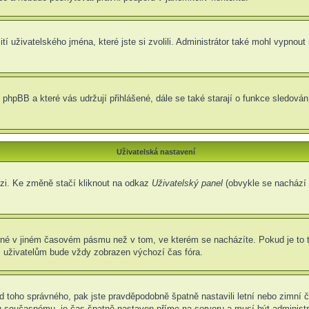
í uživatelského jména, které jste si zvolili. Administrátor také mohl vypnout
 phpBB a které vás udržují přihlášené, dále se také starají o funkce sledová
Uživatelská nastavení
ázi. Ke změně stačí kliknout na odkaz
Uživatelský panel
(obvykle se nachází 
ené v jiném časovém pásmu než v tom, ve kterém se nacházíte. Pokud je to 
m uživatelům bude vždy zobrazen výchozí čas fóra.
í od toho správného, pak jste pravděpodobně špatně nastavili letní nebo zimn
současnému, je čas špatně nastaven přímo na serveru a musí být administr