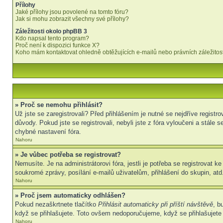
Přílohy
Jaké přílohy jsou povolené na tomto fóru?
Jak si mohu zobrazit všechny své přílohy?
Záležitosti okolo phpBB 3
Kdo napsal tento program?
Proč není k dispozici funkce X?
Koho mám kontaktovat ohledně obtěžujících e-mailů nebo právních záležitost
» Proč se nemohu přihlásit?
Už jste se zaregistrovali? Před přihlášením je nutné se nejdříve regist
důvody. Pokud jste se registrovali, nebyli jste z fóra vyloučeni a stál
chybné nastavení fóra.
Nahoru
» Je vůbec potřeba se registrovat?
Nemusíte. Je na administrátorovi fóra, jestli je potřeba se registrova
soukromé zprávy, posílání e-mailů uživatelům, přihlášení do skupin, atd.
Nahoru
» Proč jsem automaticky odhlášen?
Pokud nezaškrtnete tlačítko
Přihlásit automaticky při příští návštěvě
, b
když se přihlašujete. Toto ovšem nedoporučujeme, když se přihlašujete z
Nahoru