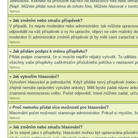
Jednoduše. Klikněte na příslušné tlačítko na obrazovce fóra nebo témat
(Např.
Můžete přidat nová téma do tohoto fóra, Můžete hlasovat v tomto 
Nahoru
» Jak změním nebo smažu příspěvek?
V případě, že nejste moderátor nebo administrátor, tak můžete upravov
odpověděl na váš příspěvek a vy ho upravíte, objeví se vám malinký dod
moderátor či administrátor změnili příspěvek (ti by měli sami zanechat
Nahoru
» Jak přidám podpis k mému příspěvku?
Přidat podpis znamená, že si musíte nejdřív nějaký vytvořit. To uděláte
všechny vaše příspěvky zaškrtnutím příslušného políčka v nastavení pr
Nahoru
» Jak vytvořím hlasování?
Vytvoření hlasování je jednoduché. Když přidáte nový příspěvek (nebo u
zřejmě nemáte oprávnění vytvářet ankety). Měli byste zadat název ank
znamená neomezenou volbu. Počet odpovědí, které můžete zadat, určuj
Nahoru
» Proč nemohu přidat více možností pro hlasování?
Maximální počet možností stanovuje administrátor. Pokud si myslíte, že
Nahoru
» Jak změním nebo smažu hlasování?
Je to stejné jako s příspěvky, hlasování mohou být upravována původní