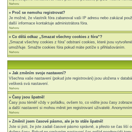
Nahoru
» Proč se nemohu registrovat?
Je možné, že vlastník fóra zabanoval vaši IP adresu nebo zakázal použit
další informace kontaktuje administrátora fóra.
Nahoru
» Co dělá odkaz „Smazat všechny cookies z fóra“?
„Smazat všechny cookies z fóra“ odstraní cookies, které jsou vytvořené
umožňuje. Smažte cookies fóra pokud máte potíže s přihlašováním.
Nahoru
» Jak změním svoje nastavení?
Všechna vaše nastavení (pokud jste registrováni) jsou uložena v datab
veškerá svá nastavení.
Nahoru
» Časy jsou špatně!
Časy jsou téměř vždy v pořádku, ovšem to, co vidíte jsou časy zobraz
a další nastavení si mohou měnit jen registrovaní uživatelé. Anonymní
Nahoru
» Změnil jsem časové pásmo, ale je to stále špatně!
Jste si jisti, že jste zadali časové pásmo správně, a přesto se čas liš
dvěma časy. Pokud po správném nastavení čas pořád neodpovídá tomu 