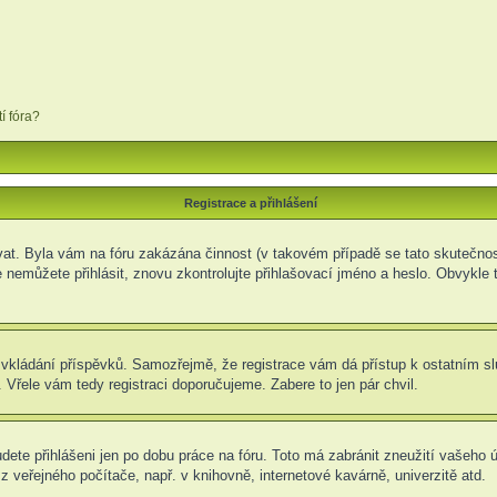
í fóra?
Registrace a přihlášení
rovat. Byla vám na fóru zakázána činnost (v takovém případě se tato skutečnos
e se nemůžete přihlásit, znovu zkontrolujte přihlašovací jméno a heslo. Obvyk
t ke vkládání příspěvků. Samozřejmě, že registrace vám dá přístup k ostatní
 Vřele vám tedy registraci doporučujeme. Zabere to jen pár chvil.
udete přihlášeni jen po dobu práce na fóru. Toto má zabránit zneužití vašeho ú
 veřejného počítače, např. v knihovně, internetové kavárně, univerzitě atd.