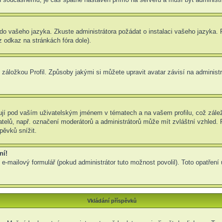
um do vašeho jazyka. Zkuste administrátora požádat o instalaci vašeho jazyka
 odkaz na stránkách fóra dole).
záložkou Profil. Způsoby jakými si můžete upravit avatar závisí na administ
jí pod vaším uživatelským jménem v tématech a na vašem profilu, což zálež
ivatelů, např. označení moderátorů a administrátorů může mít zvláštní vzhled
pěvků snížit.
ní!
 e-mailový formulář (pokud administrátor tuto možnost povolil). Toto opatře
Vkládání příspěvků