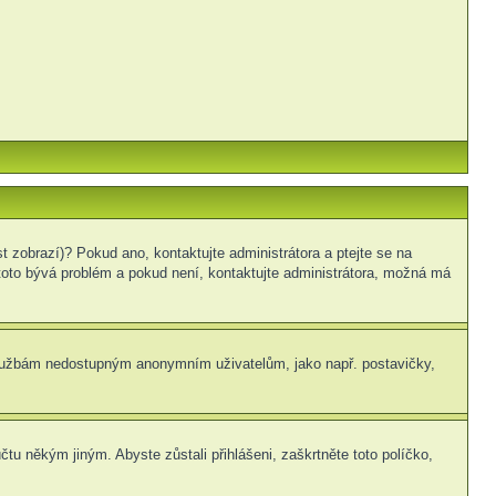
t zobrazí)? Pokud ano, kontaktujte administrátora a ptejte se na
le toto bývá problém a pokud není, kontaktujte administrátora, možná má
m službám nedostupným anonymním uživatelům, jako např. postavičky,
čtu někým jiným. Abyste zůstali přihlášeni, zaškrtněte toto políčko,