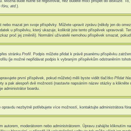
u. Možná bude nutné se registrovat, než budete moci přispět do diskuze. To,
fóru, atd.
).
at nebo mazat jen svoje příspěvky. Můžete upravit zprávu (někdy jen do omez
atek u příspěvku, který ukazuje, kolikrát jste tento příspěvek upravovali. 
 vzkaz proč jej změnili). Normální uživatelé nemohou příspěvek smazat, pokud
 přes stránku
Profil
. Podpis můžete přidat k právě psanému příspěvku zatrže
ofilu (je možné nepřidávat podpis k vybraným příspěvkům odstraněním tohoto
pravujete první příspěvek, pokud můžete) měli byste vidět tlačítko
Přidat hl
ety a pak alespoň dvě možnosti (nastavte napsáním název otázky a klikněte
e administrátor boardu.
 opravdu nezbytně potřebujete více možností, kontaktujte administrátora fóra
m autorem, moderátorem nebo administrátorem. Úpravu zahájíte kliknutím na 