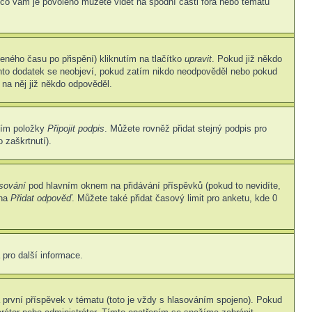
 co vám je povoleno můžete vidět na spodní části fóra nebo tématu
eného času po přispění) kliknutím na tlačítko
upravit
. Pokud již někdo
Tento dodatek se neobjeví, pokud zatím nikdo neodpověděl nebo pokud
 na něj již někdo odpověděl.
ním položky
Připojit podpis
. Můžete rovněž přidat stejný podpis pro
 zaškrtnutí).
asování
pod hlavním oknem na přidávání příspěvků (pokud to nevidíte,
 na
Přidat odpověď
. Můžete také přidat časový limit pro anketu, kde 0
 pro další informace.
první příspěvek v tématu (toto je vždy s hlasováním spojeno). Pokud