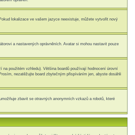
. Pokud lokalizace ve vašem jazyce neexistuje, můžete vytvořit nový
rátorovi a nastavených oprávněních. Avatar si mohou nastavit pouze
í na použitém vzhledu). Většina boardů používají hodnocení úrovní
. Prosím, nezatěžujte board zbytečným přispíváním jen, abyste dosáhli
ní umožňuje zbavit se otravných anonymních vzkazů a robotů, které