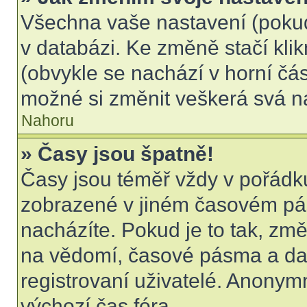
Všechna vaše nastavení (pokud 
v databázi. Ke změně stačí kli
(obvykle se nachází v horní čás
možné si změnit veškerá svá n
Nahoru
» Časy jsou špatně!
Časy jsou téměř vždy v pořádku
zobrazené v jiném časovém pá
nacházíte. Pokud je to tak, změ
na vědomí, časové pásma a dal
registrovaní uživatelé. Anony
výchozí čas fóra.