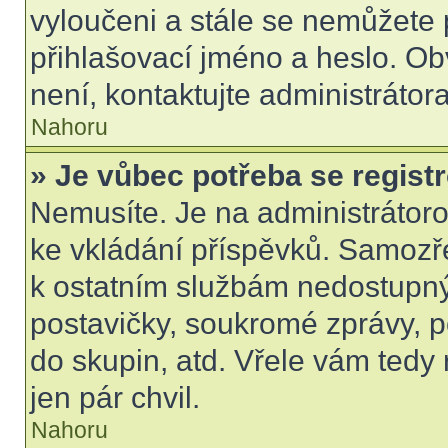
vyloučeni a stále se nemůžete p
přihlašovací jméno a heslo. Ob
není, kontaktujte administráto
Nahoru
» Je vůbec potřeba se regist
Nemusíte. Je na administrátorovi
ke vkládání příspěvků. Samozře
k ostatním službám nedostupn
postavičky, soukromé zprávy, po
do skupin, atd. Vřele vám tedy
jen pár chvil.
Nahoru