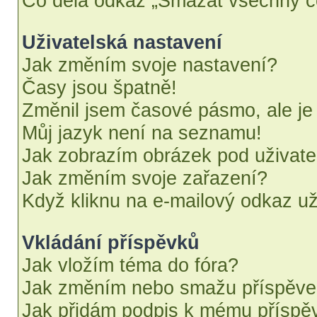
Co dělá odkaz „Smazat všechny co
Uživatelská nastavení
Jak změním svoje nastavení?
Časy jsou špatně!
Změnil jsem časové pásmo, ale je 
Můj jazyk není na seznamu!
Jak zobrazím obrázek pod uživat
Jak změním svoje zařazení?
Když kliknu na e-mailový odkaz uži
Vkládání příspěvků
Jak vložím téma do fóra?
Jak změním nebo smažu příspěv
Jak přidám podpis k mému příspě