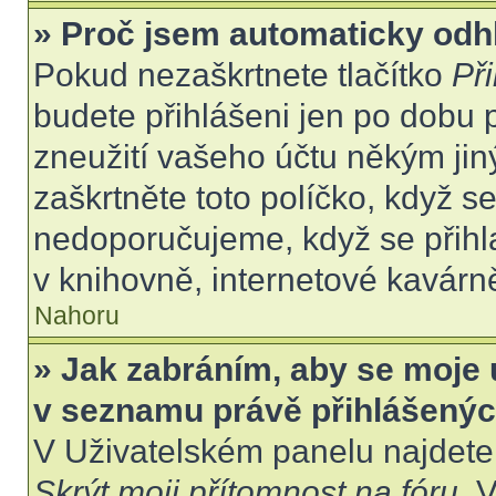
» Proč jsem automaticky odh
Pokud nezaškrtnete tlačítko
Při
budete přihlášeni jen po dobu 
zneužití vašeho účtu někým jiný
zaškrtněte toto políčko, když s
nedoporučujeme, když se přihla
v knihovně, internetové kavárně
Nahoru
» Jak zabráním, aby se moje 
v seznamu právě přihlášený
V Uživatelském panelu najdete
Skrýt moji přítomnost na fóru
. 