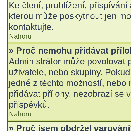
Ke čtení, prohlížení, přispívání 
kterou může poskytnout jen mod
kontaktujte.
Nahoru
» Proč nemohu přidávat příl
Administrátor může povolovat př
uživatele, nebo skupiny. Poku
jedné z těchto možností, nebo 
přidávat přílohy, nezobrazí se 
příspěvků.
Nahoru
» Proč jsem obdržel varován