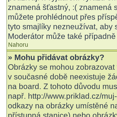
znamená šťastný, :( znamená s
můžete prohlédnout přes přísp
tyto smajlíky nezneužívat, aby 
Moderátor může také případně 
Nahoru
» Mohu přidávat obrázky?
Obrázky se mohou zobrazovat v
v současné době neexistuje žá
na board. Z tohoto důvodu mus
např. http://www.priklad.cz/mu
odkazy na obrázky umístěné na
přístupná stanice) nebo obrázk