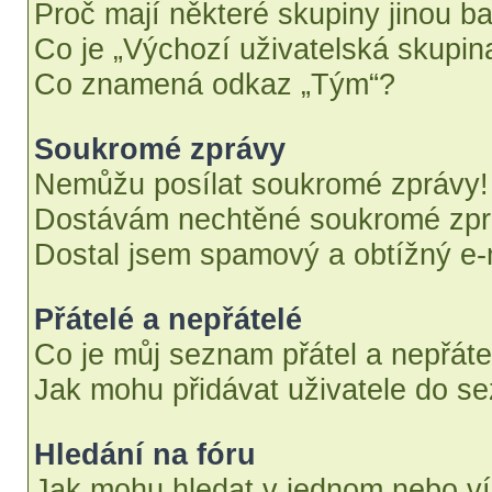
Proč mají některé skupiny jinou b
Co je „Výchozí uživatelská skupin
Co znamená odkaz „Tým“?
Soukromé zprávy
Nemůžu posílat soukromé zprávy!
Dostávám nechtěné soukromé zpr
Dostal jsem spamový a obtížný e-m
Přátelé a nepřátelé
Co je můj seznam přátel a nepřáte
Jak mohu přidávat uživatele do se
Hledání na fóru
Jak mohu hledat v jednom nebo ví