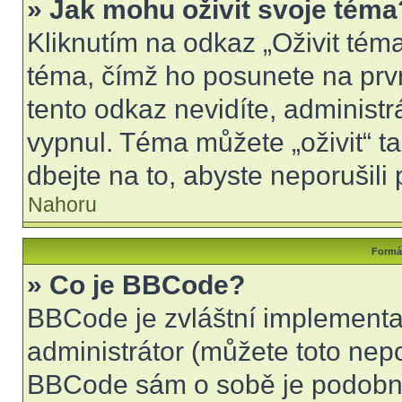
» Jak mohu oživit svoje téma
Kliknutím na odkaz „Oživit téma
téma, čímž ho posunete na prv
tento odkaz nevidíte, administ
vypnul. Téma můžete „oživit“ t
dbejte na to, abyste neporušili 
Nahoru
Formát
» Co je BBCode?
BBCode je zvláštní implementa
administrátor (můžete toto nepo
BBCode sám o sobě je podobný