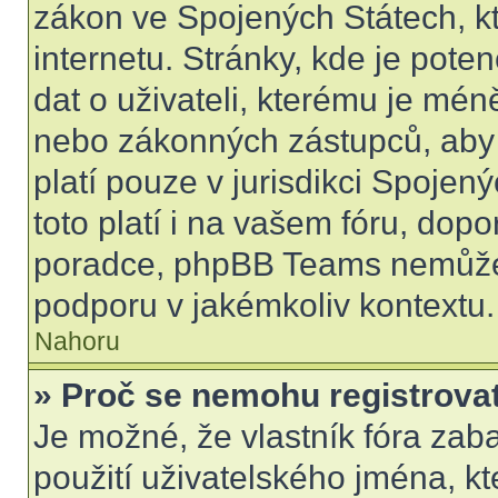
zákon ve Spojených Státech, kt
internetu. Stránky, kde je pot
dat o uživateli, kterému je mén
nebo zákonných zástupců, aby t
platí pouze v jurisdikci Spojenýc
toto platí i na vašem fóru, do
poradce, phpBB Teams nemůže
podporu v jakémkoliv kontextu.
Nahoru
» Proč se nemohu registrova
Je možné, že vlastník fóra zab
použití uživatelského jména, kter