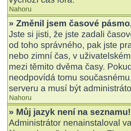
Nahoru
» Změnil jsem časové pásmo, a
Jste si jisti, že jste zadali čas
od toho správného, pak jste pr
nebo zimní čas, v uživatelské
mezi těmito dvěma časy. Poku
neodpovídá tomu současnému, 
serveru a musí být administrát
Nahoru
» Můj jazyk není na seznamu!
Administrátor nenainstaloval va