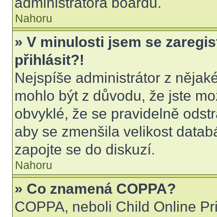
administrátora boardu.
Nahoru
» V minulosti jsem se zaregi
přihlásit?!
Nejspíše administrátor z nějak
mohlo být z důvodu, že jste mo
obvyklé, že se pravidelně odstra
aby se zmenšila velikost datab
zapojte se do diskuzí.
Nahoru
» Co znamená COPPA?
COPPA, neboli Child Online Pri