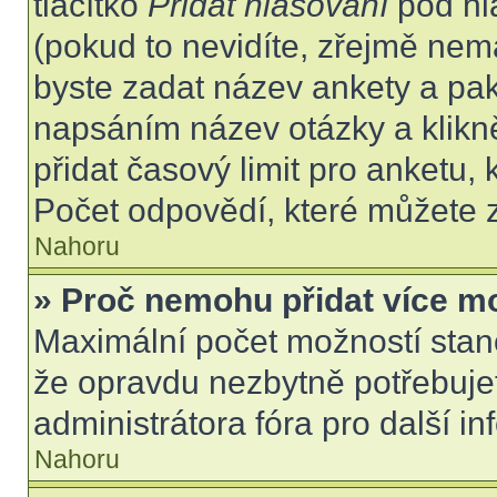
tlačítko
Přidat hlasování
pod hl
(pokud to nevidíte, zřejmě nem
byste zadat název ankety a pa
napsáním název otázky a klikn
přidat časový limit pro anket
Počet odpovědí, které můžete z
Nahoru
» Proč nemohu přidat více m
Maximální počet možností stano
že opravdu nezbytně potřebujet
administrátora fóra pro další i
Nahoru