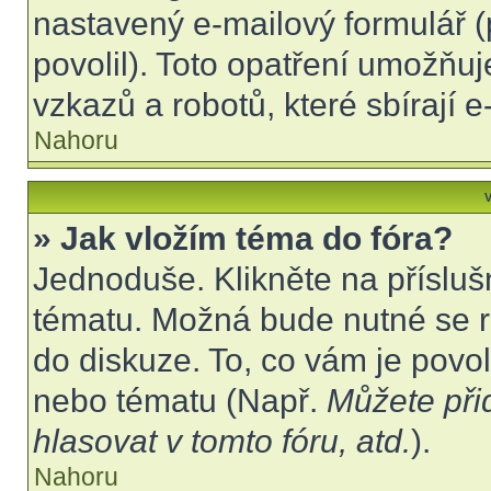
nastavený e-mailový formulář (
povolil). Toto opatření umožňu
vzkazů a robotů, které sbírají 
Nahoru
V
» Jak vložím téma do fóra?
Jednoduše. Klikněte na přísluš
tématu. Možná bude nutné se re
do diskuze. To, co vám je povo
nebo tématu (Např.
Můžete při
hlasovat v tomto fóru, atd.
).
Nahoru