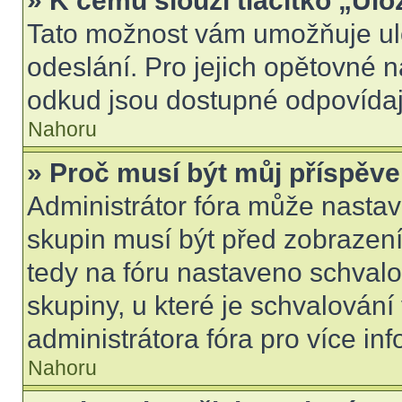
» K čemu slouží tlačítko „Ulo
Tato možnost vám umožňuje ulo
odeslání. Pro jejich opětovné n
odkud jsou dostupné odpovídají
Nahoru
» Proč musí být můj příspěv
Administrátor fóra může nastav
skupin musí být před zobrazen
tedy na fóru nastaveno schvalo
skupiny, u které je schvalován
administrátora fóra pro více inf
Nahoru