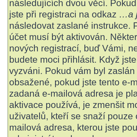
následujících dvou věcí. Poku
jste při registraci na odkaz
…a j
následovat zaslané instrukce. 
účet musí být aktivován. Někte
nových registrací, buď Vámi, n
budete moci přihlásit. Když jste
vyzváni. Pokud vám byl zaslán 
obsažené, pokud jste tento e-ma
zadaná e-mailová adresa je pl
aktivace používá, je zmenšit 
uživatelů, kteří se snaží pouze o
mailová adresa, kterou jste použ