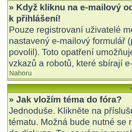
» Když kliknu na e-mailový o
k přihlášení!
Pouze registrovaní uživatelé m
nastavený e-mailový formulář (
povolil). Toto opatření umožňu
vzkazů a robotů, které sbírají 
Nahoru
V
» Jak vložím téma do fóra?
Jednoduše. Klikněte na přísluš
tématu. Možná bude nutné se re