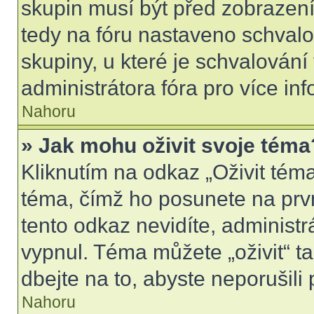
skupin musí být před zobrazen
tedy na fóru nastaveno schvalo
skupiny, u které je schvalován
administrátora fóra pro více inf
Nahoru
» Jak mohu oživit svoje téma
Kliknutím na odkaz „Oživit téma
téma, čímž ho posunete na prv
tento odkaz nevidíte, administ
vypnul. Téma můžete „oživit“ t
dbejte na to, abyste neporušili 
Nahoru