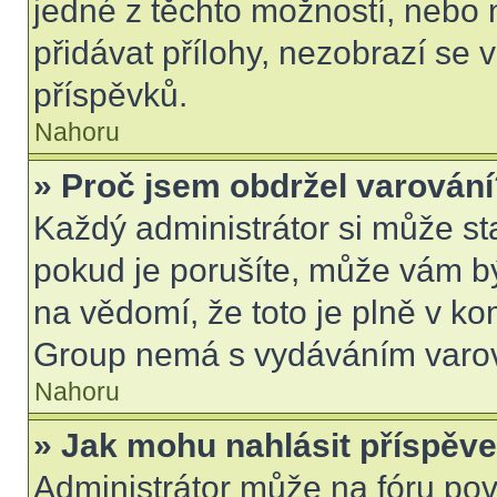
jedné z těchto možností, nebo 
přidávat přílohy, nezobrazí se 
příspěvků.
Nahoru
» Proč jsem obdržel varován
Každý administrátor si může sta
pokud je porušíte, může vám b
na vědomí, že toto je plně v k
Group nemá s vydáváním varov
Nahoru
» Jak mohu nahlásit příspě
Administrátor může na fóru pov