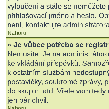
vyloučeni a stále se nemůžete p
přihlašovací jméno a heslo. Ob
není, kontaktujte administráto
Nahoru
» Je vůbec potřeba se regist
Nemusíte. Je na administrátorovi
ke vkládání příspěvků. Samozře
k ostatním službám nedostupn
postavičky, soukromé zprávy, po
do skupin, atd. Vřele vám tedy
jen pár chvil.
Nahoru