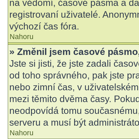
na vědomí, časové pásma a dal
registrovaní uživatelé. Anony
výchozí čas fóra.
Nahoru
» Změnil jsem časové pásmo, a
Jste si jisti, že jste zadali čas
od toho správného, pak jste pr
nebo zimní čas, v uživatelské
mezi těmito dvěma časy. Poku
neodpovídá tomu současnému, 
serveru a musí být administrát
Nahoru