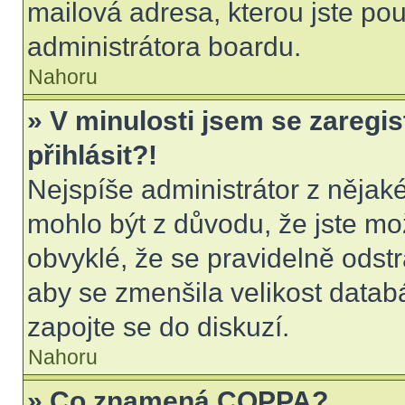
mailová adresa, kterou jste použ
administrátora boardu.
Nahoru
» V minulosti jsem se zaregi
přihlásit?!
Nejspíše administrátor z nějak
mohlo být z důvodu, že jste mo
obvyklé, že se pravidelně odstra
aby se zmenšila velikost datab
zapojte se do diskuzí.
Nahoru
» Co znamená COPPA?