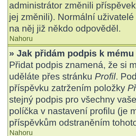
administrátor změnili příspěvek
jej změnili). Normální uživate
na něj již někdo odpověděl.
Nahoru
» Jak přidám podpis k mému
Přidat podpis znamená, že si mu
uděláte přes stránku
Profil
. Po
příspěvku zatržením položky
Př
stejný podpis pro všechny vaše
políčka v nastavení profilu (j
příspěvkům odstraněním tohoto 
Nahoru