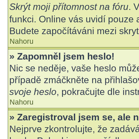
Skrýt moji přítomnost na fóru
. 
funkci. Online vás uvidí pouze 
Budete započítáváni mezi skryt
Nahoru
» Zapomněl jsem heslo!
Nic se neděje, vaše heslo můž
případě zmáčkněte na přihlašov
svoje heslo
, pokračujte dle ins
Nahoru
» Zaregistroval jsem se, ale 
Nejprve zkontrolujte, že zadáv