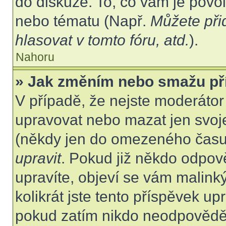
do diskuze. To, co vám je povo
nebo tématu (Např.
Můžete při
hlasovat v tomto fóru, atd.
).
Nahoru
» Jak změním nebo smažu př
V případě, že nejste moderátor
upravovat nebo mazat jen svoje
(někdy jen do omezeného času p
upravit
. Pokud již někdo odpov
upravíte, objeví se vám malink
kolikrát jste tento příspěvek up
pokud zatím nikdo neodpovědě