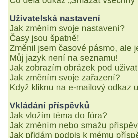
Co dělá odkaz „Smazat všechny c
Uživatelská nastavení
Jak změním svoje nastavení?
Časy jsou špatně!
Změnil jsem časové pásmo, ale je
Můj jazyk není na seznamu!
Jak zobrazím obrázek pod uživ
Jak změním svoje zařazení?
Když kliknu na e-mailový odkaz u
Vkládání příspěvků
Jak vložím téma do fóra?
Jak změním nebo smažu příspě
Jak přidám podpis k mému přísp