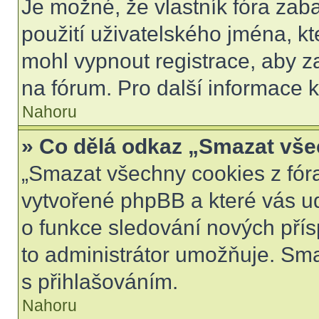
Je možné, že vlastník fóra zab
použití uživatelského jména, kter
mohl vypnout registrace, aby z
na fórum. Pro další informace k
Nahoru
» Co dělá odkaz „Smazat vše
„Smazat všechny cookies z fóra
vytvořené phpBB a které vás udr
o funkce sledování nových pří
to administrátor umožňuje. Sm
s přihlašováním.
Nahoru