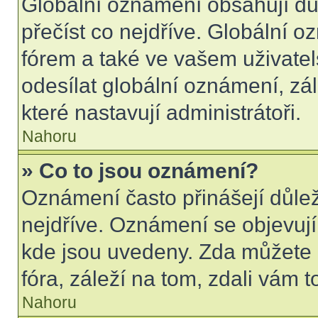
Globální oznámení obsahují důle
přečíst co nejdříve. Globální 
fórem a také ve vašem uživatel
odesílat globální oznámení, zá
které nastavují administrátoři.
Nahoru
» Co to jsou oznámení?
Oznámení často přinášejí důleži
nejdříve. Oznámení se objevují 
kde jsou uvedeny. Zda můžete 
fóra, záleží na tom, zdali vám t
Nahoru