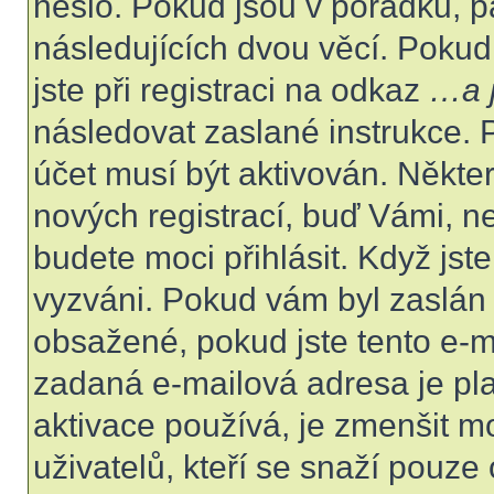
heslo. Pokud jsou v pořádku, p
následujících dvou věcí. Poku
jste při registraci na odkaz
…a j
následovat zaslané instrukce. 
účet musí být aktivován. Někte
nových registrací, buď Vámi, n
budete moci přihlásit. Když jste
vyzváni. Pokud vám byl zaslán 
obsažené, pokud jste tento e-ma
zadaná e-mailová adresa je pl
aktivace používá, je zmenšit 
uživatelů, kteří se snaží pouze o