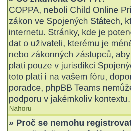
COPPA, neboli Child Online Pri
zákon ve Spojených Státech, kt
internetu. Stránky, kde je pot
dat o uživateli, kterému je mén
nebo zákonných zástupců, aby t
platí pouze v jurisdikci Spojenýc
toto platí i na vašem fóru, do
poradce, phpBB Teams nemůže
podporu v jakémkoliv kontextu.
Nahoru
» Proč se nemohu registrova