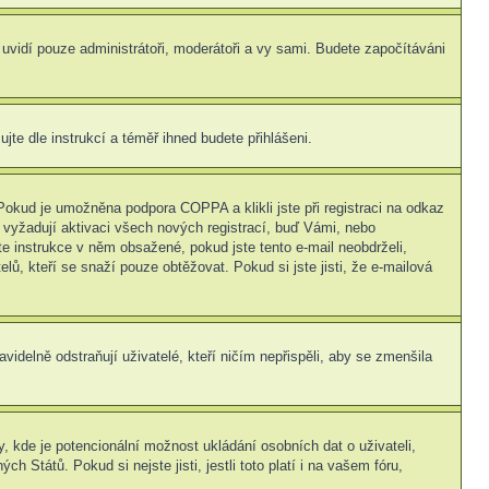
s uvidí pouze administrátoři, moderátoři a vy sami. Budete započítáváni
ujte dle instrukcí a téměř ihned budete přihlášeni.
Pokud je umožněna podpora COPPA a klikli jste při registraci na odkaz
 vyžadují aktivaci všech nových registrací, buď Vámi, nebo
jte instrukce v něm obsažené, pokud jste tento e-mail neobdrželi,
elů, kteří se snaží pouze obtěžovat. Pokud si jste jisti, že e-mailová
idelně odstraňují uživatelé, kteří ničím nepřispěli, aby se zmenšila
, kde je potencionální možnost ukládání osobních dat o uživateli,
 Států. Pokud si nejste jisti, jestli toto platí i na vašem fóru,