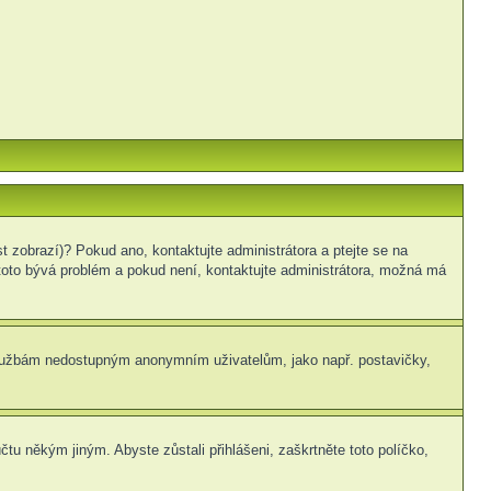
t zobrazí)? Pokud ano, kontaktujte administrátora a ptejte se na
le toto bývá problém a pokud není, kontaktujte administrátora, možná má
m službám nedostupným anonymním uživatelům, jako např. postavičky,
čtu někým jiným. Abyste zůstali přihlášeni, zaškrtněte toto políčko,