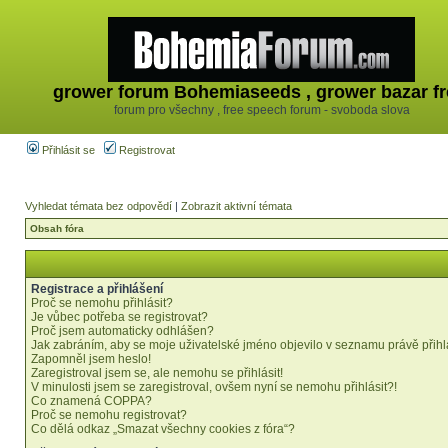
grower forum Bohemiaseeds , grower bazar fr
forum pro všechny , free speech forum - svoboda slova
Přihlásit se
Registrovat
Vyhledat témata bez odpovědí
|
Zobrazit aktivní témata
Obsah fóra
Registrace a přihlášení
Proč se nemohu přihlásit?
Je vůbec potřeba se registrovat?
Proč jsem automaticky odhlášen?
Jak zabráním, aby se moje uživatelské jméno objevilo v seznamu právě přih
Zapomněl jsem heslo!
Zaregistroval jsem se, ale nemohu se přihlásit!
V minulosti jsem se zaregistroval, ovšem nyní se nemohu přihlásit?!
Co znamená COPPA?
Proč se nemohu registrovat?
Co dělá odkaz „Smazat všechny cookies z fóra“?