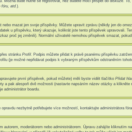
u. Možná bude nutné se registrovat, než budete moci přispět do diskuze. To,
fóru, atd.
).
at nebo mazat jen svoje příspěvky. Můžete upravit zprávu (někdy jen do omez
atek u příspěvku, který ukazuje, kolikrát jste tento příspěvek upravovali. 
 vzkaz proč jej změnili). Normální uživatelé nemohou příspěvek smazat, pokud
 přes stránku
Profil
. Podpis můžete přidat k právě psanému příspěvku zatrže
ofilu (je možné nepřidávat podpis k vybraným příspěvkům odstraněním tohoto
pravujete první příspěvek, pokud můžete) měli byste vidět tlačítko
Přidat hl
ety a pak alespoň dvě možnosti (nastavte napsáním název otázky a klikněte
e administrátor boardu.
 opravdu nezbytně potřebujete více možností, kontaktujte administrátora fóra
m autorem, moderátorem nebo administrátorem. Úpravu zahájíte kliknutím na 