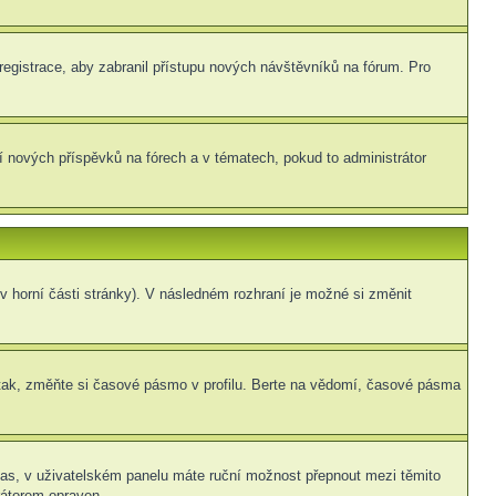
 registrace, aby zabranil přístupu nových návštěvníků na fórum. Pro
ní nových příspěvků na fórech a v tématech, pokud to administrátor
v horní části stránky). V následném rozhraní je možné si změnit
tak, změňte si časové pásmo v profilu. Berte na vědomí, časové pásma
í čas, v uživatelském panelu máte ruční možnost přepnout mezi těmito
átorem opraven.