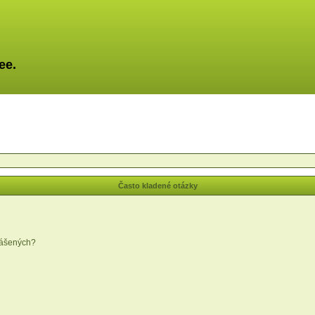
ee.
Často kladené otázky
lášených?