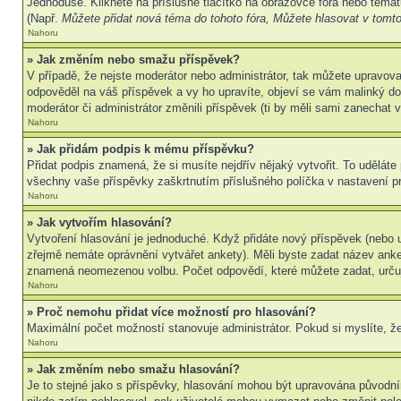
Jednoduše. Klikněte na příslušné tlačítko na obrazovce fóra nebo témat
(Např.
Můžete přidat nová téma do tohoto fóra, Můžete hlasovat v tomto 
Nahoru
» Jak změním nebo smažu příspěvek?
V případě, že nejste moderátor nebo administrátor, tak můžete upravov
odpověděl na váš příspěvek a vy ho upravíte, objeví se vám malinký dod
moderátor či administrátor změnili příspěvek (ti by měli sami zanechat
Nahoru
» Jak přidám podpis k mému příspěvku?
Přidat podpis znamená, že si musíte nejdřív nějaký vytvořit. To uděláte
všechny vaše příspěvky zaškrtnutím příslušného políčka v nastavení pr
Nahoru
» Jak vytvořím hlasování?
Vytvoření hlasování je jednoduché. Když přidáte nový příspěvek (nebo u
zřejmě nemáte oprávnění vytvářet ankety). Měli byste zadat název ank
znamená neomezenou volbu. Počet odpovědí, které můžete zadat, určuj
Nahoru
» Proč nemohu přidat více možností pro hlasování?
Maximální počet možností stanovuje administrátor. Pokud si myslíte, že
Nahoru
» Jak změním nebo smažu hlasování?
Je to stejné jako s příspěvky, hlasování mohou být upravována původní