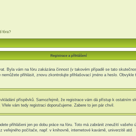
í fóra?
Registrace a přihlášení
rovat. Byla vám na fóru zakázána činnost (v takovém případě se tato skutečnos
e se nemůžete přihlásit, znovu zkontrolujte přihlašovací jméno a heslo. Obvyk
t ke vkládání příspěvků. Samozřejmě, že registrace vám dá přístup k ostatní
 Vřele vám tedy registraci doporučujeme. Zabere to jen pár chvil.
udete přihlášeni jen po dobu práce na fóru. Toto má zabránit zneužití vašeho ú
 veřejného počítače, např. v knihovně, internetové kavárně, univerzitě atd.