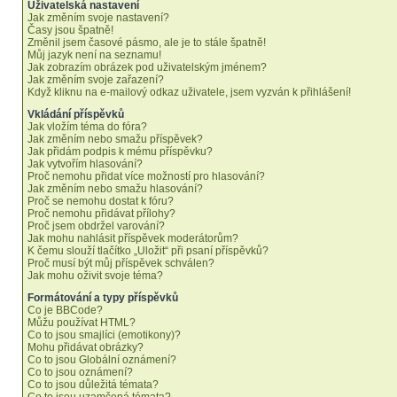
Uživatelská nastavení
Jak změním svoje nastavení?
Časy jsou špatně!
Změnil jsem časové pásmo, ale je to stále špatně!
Můj jazyk není na seznamu!
Jak zobrazím obrázek pod uživatelským jménem?
Jak změním svoje zařazení?
Když kliknu na e-mailový odkaz uživatele, jsem vyzván k přihlášení!
Vkládání příspěvků
Jak vložím téma do fóra?
Jak změním nebo smažu příspěvek?
Jak přidám podpis k mému příspěvku?
Jak vytvořím hlasování?
Proč nemohu přidat více možností pro hlasování?
Jak změním nebo smažu hlasování?
Proč se nemohu dostat k fóru?
Proč nemohu přidávat přílohy?
Proč jsem obdržel varování?
Jak mohu nahlásit příspěvek moderátorům?
K čemu slouží tlačítko „Uložit“ při psaní příspěvků?
Proč musí být můj příspěvek schválen?
Jak mohu oživit svoje téma?
Formátování a typy příspěvků
Co je BBCode?
Můžu používat HTML?
Co to jsou smajlíci (emotikony)?
Mohu přidávat obrázky?
Co to jsou Globální oznámení?
Co to jsou oznámení?
Co to jsou důležitá témata?