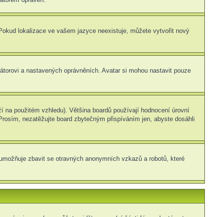
. Pokud lokalizace ve vašem jazyce neexistuje, můžete vytvořit nový
rátorovi a nastavených oprávněních. Avatar si mohou nastavit pouze
í na použitém vzhledu). Většina boardů používají hodnocení úrovní
. Prosím, nezatěžujte board zbytečným přispíváním jen, abyste dosáhli
ní umožňuje zbavit se otravných anonymních vzkazů a robotů, které