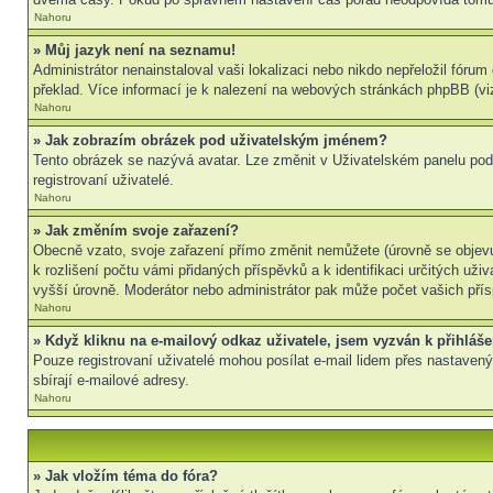
Nahoru
» Můj jazyk není na seznamu!
Administrátor nenainstaloval vaši lokalizaci nebo nikdo nepřeložil fór
překlad. Více informací je k nalezení na webových stránkách phpBB (viz
Nahoru
» Jak zobrazím obrázek pod uživatelským jménem?
Tento obrázek se nazývá avatar. Lze změnit v Uživatelském panelu pod 
registrovaní uživatelé.
Nahoru
» Jak změním svoje zařazení?
Obecně vzato, svoje zařazení přímo změnit nemůžete (úrovně se objevu
k rozlišení počtu vámi přidaných příspěvků a k identifikaci určitých už
vyšší úrovně. Moderátor nebo administrátor pak může počet vašich přís
Nahoru
» Když kliknu na e-mailový odkaz uživatele, jsem vyzván k přihláše
Pouze registrovaní uživatelé mohou posílat e-mail lidem přes nastavený
sbírají e-mailové adresy.
Nahoru
» Jak vložím téma do fóra?