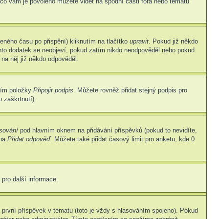
 co vám je povoleno můžete vidět na spodní části fóra nebo tématu
eného času po přispění) kliknutím na tlačítko
upravit
. Pokud již někdo
Tento dodatek se neobjeví, pokud zatím nikdo neodpověděl nebo pokud
 na něj již někdo odpověděl.
ním položky
Připojit podpis
. Můžete rovněž přidat stejný podpis pro
 zaškrtnutí).
asování
pod hlavním oknem na přidávání příspěvků (pokud to nevidíte,
 na
Přidat odpověď
. Můžete také přidat časový limit pro anketu, kde 0
 pro další informace.
první příspěvek v tématu (toto je vždy s hlasováním spojeno). Pokud