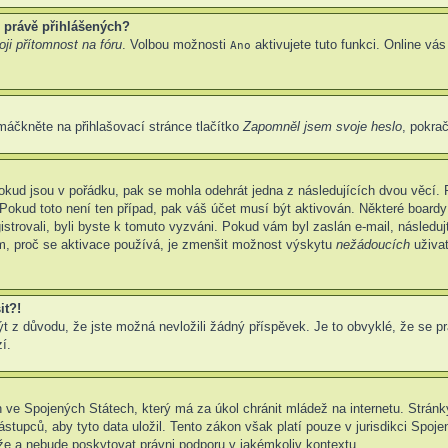
 právě přihlášených?
ji přítomnost na fóru
. Volbou možnosti
aktivujete tuto funkci. Online vá
Ano
máčkněte na přihlašovací stránce tlačítko
Zapomněl jsem svoje heslo
, pokrač
okud jsou v pořádku, pak se mohla odehrát jedna z následujících dvou věcí. 
Pokud toto není ten případ, pak váš účet musí být aktivován. Některé boardy
gistrovali, byli byste k tomuto vyzváni. Pokud vám byl zaslán e-mail, následu
em, proč se aktivace používá, je zmenšit možnost výskytu
nežádoucích
uživat
it?!
z důvodu, že jste možná nevložili žádný příspěvek. Je to obvyklé, že se prav
í.
 ve Spojených Státech, který má za úkol chránit mládež na internetu. Stránky
pců, aby tyto data uložil. Tento zákon však platí pouze v jurisdikci Spojených
 a nebude poskytovat právni podporu v jakémkoliv kontextu.