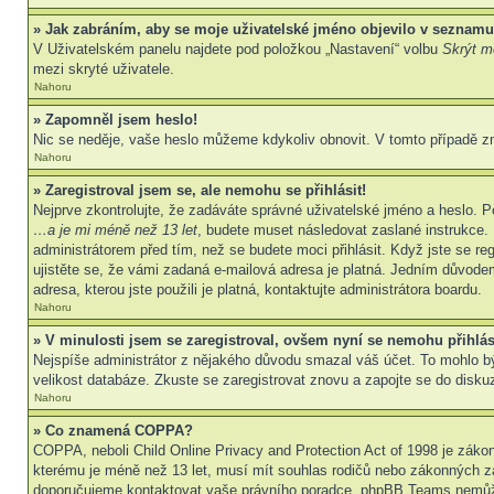
» Jak zabráním, aby se moje uživatelské jméno objevilo v seznamu
V Uživatelském panelu najdete pod položkou „Nastavení“ volbu
Skrýt mo
mezi skryté uživatele.
Nahoru
» Zapomněl jsem heslo!
Nic se neděje, vaše heslo můžeme kdykoliv obnovit. V tomto případě z
Nahoru
» Zaregistroval jsem se, ale nemohu se přihlásit!
Nejprve zkontrolujte, že zadáváte správné uživatelské jméno a heslo. P
…a je mi méně než 13 let
, budete muset následovat zaslané instrukce. 
administrátorem před tím, než se budete moci přihlásit. Když jste se re
ujistěte se, že vámi zadaná e-mailová adresa je platná. Jedním důvod
adresa, kterou jste použili je platná, kontaktujte administrátora boardu.
Nahoru
» V minulosti jsem se zaregistroval, ovšem nyní se nemohu přihlás
Nejspíše administrátor z nějakého důvodu smazal váš účet. To mohlo být 
velikost databáze. Zkuste se zaregistrovat znovu a zapojte se do diskuz
Nahoru
» Co znamená COPPA?
COPPA, neboli Child Online Privacy and Protection Act of 1998 je zákon
kterému je méně než 13 let, musí mít souhlas rodičů nebo zákonných zástu
doporučujeme kontaktovat vaše právního poradce, phpBB Teams nemůže