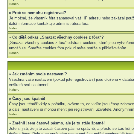
Nahoru
» Proč se nemohu registrovat?
Je možné, že vlastník fóra zabanoval vaši IP adresu nebo zakázal použit
další informace kontaktuje administrátora fóra.
Nahoru
» Co dělá odkaz „Smazat všechny cookies z fóra“?
„Smazat všechny cookies z fóra“ odstraní cookies, které jsou vytvořené
umožňuje. Smažte cookies fóra pokud máte potíže s přihlašováním.
Nahoru
» Jak změním svoje nastavení?
Všechna vaše nastavení (pokud jste registrováni) jsou uložena v datab
veškerá svá nastavení.
Nahoru
» Časy jsou špatně!
Časy jsou téměř vždy v pořádku, ovšem to, co vidíte jsou časy zobraz
a další nastavení si mohou měnit jen registrovaní uživatelé. Anonymní
Nahoru
» Změnil jsem časové pásmo, ale je to stále špatně!
Jste si jisti, že jste zadali časové pásmo správně, a přesto se čas liš
dvěma časy. Pokud po správném nastavení čas pořád neodpovídá tomu 