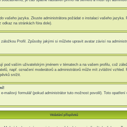
um do vašeho jazyka. Zkuste administrátora požádat o instalaci vašeho jazyka
 odkaz na stránkách fóra dole).
záložkou Profil. Způsoby jakými si můžete upravit avatar závisí na administ
jí pod vaším uživatelským jménem v tématech a na vašem profilu, což zálež
ivatelů, např. označení moderátorů a administrátorů může mít zvláštní vzhled
pěvků snížit.
ní!
 e-mailový formulář (pokud administrátor tuto možnost povolil). Toto opatře
Vkládání příspěvků