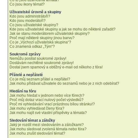
Co to jsou uzamčená témata?
Co jsou ikony témat?
Uživatelské úrovně a skupiny
Kdo jsou administrátoři?
Kdo jsou moderátoři?
Co jsou uživatelské skupiny?
Kde jsou uživatelské skupiny a jak se mohu do některé zařadit?
Jak se stanu moderátorem uživatelské skupiny?
Proč mají některé skupiny jinou barvu?
Co je „Výchozí uživatelská skupina“?
Co znamená odkaz „Tým“?
Soukromé zprávy
Nemůžu posílat soukromé zprávy!
Dostávám nechtěné soukromé zprávy!
Dostal jsem spamový a obtížný e-mail od někoho z fóra!
Přátelé a nepřátelé
Co je můj seznam přátel a nepřátel?
Jak mohu přidávat uživatele do seznamů nebo je z nich odebírat?
Hledání na fóru
Jak mohu hledat v jednom nebo více fórech?
Proč můj dotaz vrací nulový počet výsledků?
Proč mi vyhledávání vrací prázdnou bílou stránku!?
Jak mohu vyhledávat členy fóra?
Jak mohu najít své vlastní příspěvky a témata?
Sledování témat a záložky
Jaký je rozdíl mezi sledováním a záložkami?
Jak mohu sledovat zvolená témata nebo fóra?
Jak mohu zrušit sledování témat?