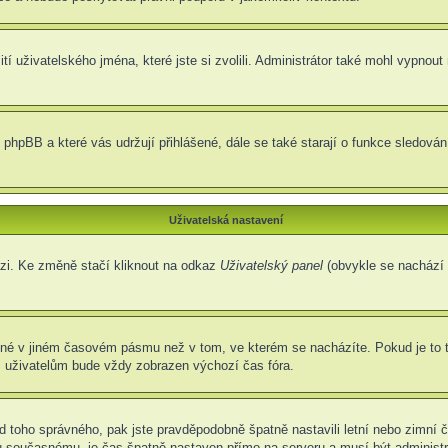
í uživatelského jména, které jste si zvolili. Administrátor také mohl vypnout
 phpBB a které vás udržují přihlášené, dále se také starají o funkce sledová
Uživatelská nastavení
ázi. Ke změně stačí kliknout na odkaz
Uživatelský panel
(obvykle se nachází 
ené v jiném časovém pásmu než v tom, ve kterém se nacházíte. Pokud je to 
m uživatelům bude vždy zobrazen výchozí čas fóra.
í od toho správného, pak jste pravděpodobně špatně nastavili letní nebo zimn
současnému, je čas špatně nastaven přímo na serveru a musí být administr