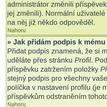
administrátor změnili příspěvek
jej změnili). Normální uživate
na něj již někdo odpověděl.
Nahoru
» Jak přidám podpis k mému
Přidat podpis znamená, že si mu
uděláte přes stránku
Profil
. Po
příspěvku zatržením položky
Př
stejný podpis pro všechny vaše
políčka v nastavení profilu (j
příspěvkům odstraněním tohoto 
Nahoru