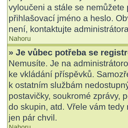
vyloučeni a stále se nemůžete p
přihlašovací jméno a heslo. Ob
není, kontaktujte administráto
Nahoru
» Je vůbec potřeba se regist
Nemusíte. Je na administrátorovi
ke vkládání příspěvků. Samozře
k ostatním službám nedostupn
postavičky, soukromé zprávy, po
do skupin, atd. Vřele vám tedy
jen pár chvil.
Nahoru