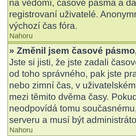
na vědomí, časové pásma a dal
registrovaní uživatelé. Anony
výchozí čas fóra.
Nahoru
» Změnil jsem časové pásmo, a
Jste si jisti, že jste zadali čas
od toho správného, pak jste pr
nebo zimní čas, v uživatelské
mezi těmito dvěma časy. Poku
neodpovídá tomu současnému, 
serveru a musí být administrát
Nahoru