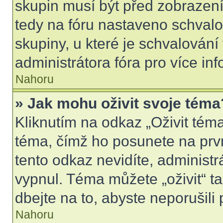
skupin musí být před zobrazen
tedy na fóru nastaveno schvalo
skupiny, u které je schvalován
administrátora fóra pro více inf
Nahoru
» Jak mohu oživit svoje téma
Kliknutím na odkaz „Oživit téma
téma, čímž ho posunete na prv
tento odkaz nevidíte, administ
vypnul. Téma můžete „oživit“ t
dbejte na to, abyste neporušili 
Nahoru