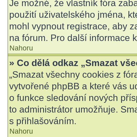
Je možné, že vlastník fóra zab
použití uživatelského jména, kter
mohl vypnout registrace, aby z
na fórum. Pro další informace k
Nahoru
» Co dělá odkaz „Smazat vše
„Smazat všechny cookies z fóra
vytvořené phpBB a které vás udr
o funkce sledování nových pří
to administrátor umožňuje. Sm
s přihlašováním.
Nahoru