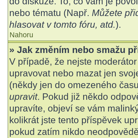
do diskuze. To, co vám je povo
nebo tématu (Např.
Můžete při
hlasovat v tomto fóru, atd.
).
Nahoru
» Jak změním nebo smažu př
V případě, že nejste moderátor
upravovat nebo mazat jen svoje
(někdy jen do omezeného času p
upravit
. Pokud již někdo odpov
upravíte, objeví se vám malink
kolikrát jste tento příspěvek up
pokud zatím nikdo neodpovědě