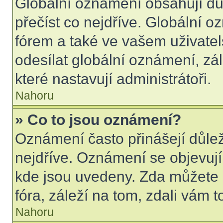
Globální oznámení obsahují důle
přečíst co nejdříve. Globální 
fórem a také ve vašem uživatel
odesílat globální oznámení, zá
které nastavují administrátoři.
Nahoru
» Co to jsou oznámení?
Oznámení často přinášejí důleži
nejdříve. Oznámení se objevují 
kde jsou uvedeny. Zda můžete 
fóra, záleží na tom, zdali vám t
Nahoru