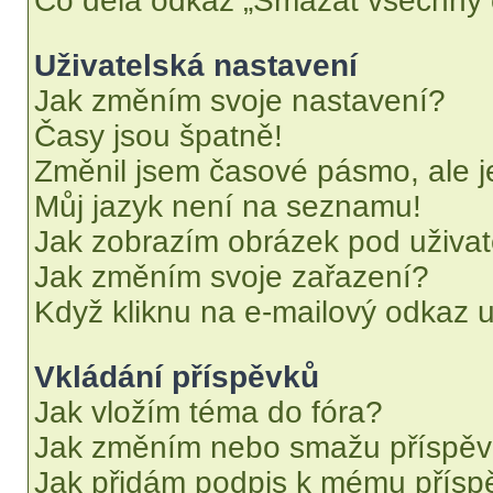
Co dělá odkaz „Smazat všechny c
Uživatelská nastavení
Jak změním svoje nastavení?
Časy jsou špatně!
Změnil jsem časové pásmo, ale je
Můj jazyk není na seznamu!
Jak zobrazím obrázek pod uživ
Jak změním svoje zařazení?
Když kliknu na e-mailový odkaz u
Vkládání příspěvků
Jak vložím téma do fóra?
Jak změním nebo smažu příspě
Jak přidám podpis k mému přísp