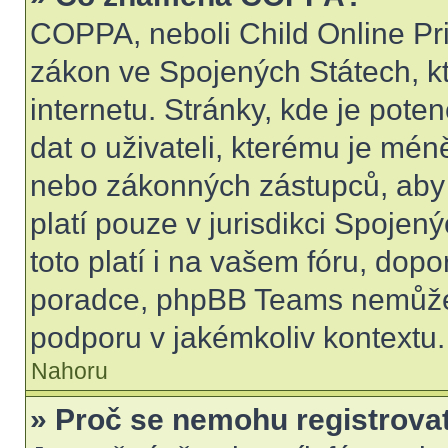
COPPA, neboli Child Online Pri
zákon ve Spojených Státech, kt
internetu. Stránky, kde je pot
dat o uživateli, kterému je mén
nebo zákonných zástupců, aby t
platí pouze v jurisdikci Spojenýc
toto platí i na vašem fóru, do
poradce, phpBB Teams nemůže
podporu v jakémkoliv kontextu.
Nahoru
» Proč se nemohu registrova