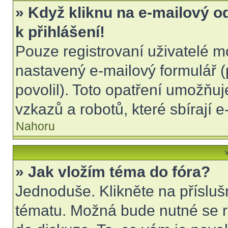
» Když kliknu na e-mailový o
k přihlášení!
Pouze registrovaní uživatelé m
nastavený e-mailový formulář (
povolil). Toto opatření umožňu
vzkazů a robotů, které sbírají 
Nahoru
V
» Jak vložím téma do fóra?
Jednoduše. Klikněte na přísluš
tématu. Možná bude nutné se re