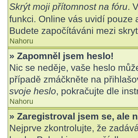
Skrýt moji přítomnost na fóru
. 
funkci. Online vás uvidí pouze 
Budete započítáváni mezi skryt
Nahoru
» Zapomněl jsem heslo!
Nic se neděje, vaše heslo můž
případě zmáčkněte na přihlašov
svoje heslo
, pokračujte dle ins
Nahoru
» Zaregistroval jsem se, ale 
Nejprve zkontrolujte, že zadáv