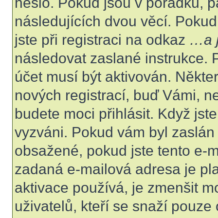
heslo. Pokud jsou v pořádku, p
následujících dvou věcí. Poku
jste při registraci na odkaz
…a j
následovat zaslané instrukce. 
účet musí být aktivován. Někte
nových registrací, buď Vámi, n
budete moci přihlásit. Když jste
vyzváni. Pokud vám byl zaslán 
obsažené, pokud jste tento e-ma
zadaná e-mailová adresa je pl
aktivace používá, je zmenšit 
uživatelů, kteří se snaží pouze o