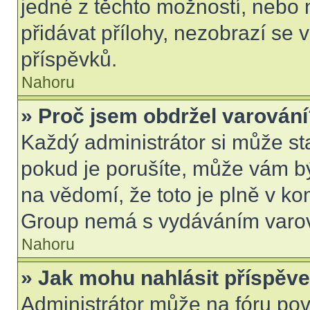
jedné z těchto možností, nebo 
přidávat přílohy, nezobrazí se 
příspěvků.
Nahoru
» Proč jsem obdržel varován
Každý administrátor si může sta
pokud je porušíte, může vám b
na vědomí, že toto je plně v k
Group nemá s vydáváním varov
Nahoru
» Jak mohu nahlásit příspě
Administrátor může na fóru pov