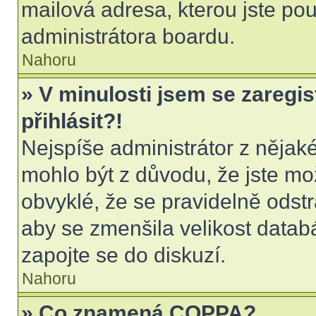
mailová adresa, kterou jste použ
administrátora boardu.
Nahoru
» V minulosti jsem se zaregi
přihlásit?!
Nejspíše administrátor z nějak
mohlo být z důvodu, že jste mo
obvyklé, že se pravidelně odstra
aby se zmenšila velikost datab
zapojte se do diskuzí.
Nahoru
» Co znamená COPPA?