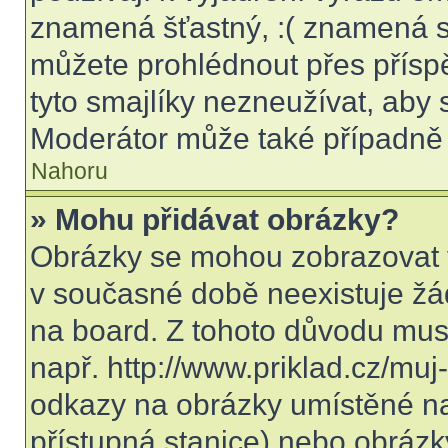
znamená šťastný, :( znamená s
můžete prohlédnout přes přísp
tyto smajlíky nezneužívat, aby 
Moderátor může také případně 
Nahoru
» Mohu přidávat obrázky?
Obrázky se mohou zobrazovat v
v současné době neexistuje žá
na board. Z tohoto důvodu mus
např. http://www.priklad.cz/mu
odkazy na obrázky umístěné na
přístupná stanice) nebo obrázk