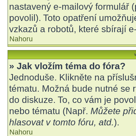
nastavený e-mailový formulář (
povolil). Toto opatření umožňu
vzkazů a robotů, které sbírají 
Nahoru
V
» Jak vložím téma do fóra?
Jednoduše. Klikněte na přísluš
tématu. Možná bude nutné se re
do diskuze. To, co vám je povo
nebo tématu (Např.
Můžete při
hlasovat v tomto fóru, atd.
).
Nahoru