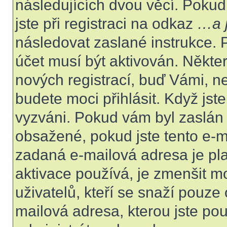
následujících dvou věcí. Poku
jste při registraci na odkaz
…a j
následovat zaslané instrukce. 
účet musí být aktivován. Někte
nových registrací, buď Vámi, n
budete moci přihlásit. Když jste
vyzváni. Pokud vám byl zaslán 
obsažené, pokud jste tento e-ma
zadaná e-mailová adresa je pl
aktivace používá, je zmenšit 
uživatelů, kteří se snaží pouze o
mailová adresa, kterou jste použ