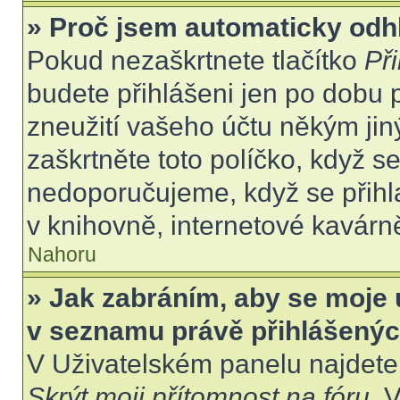
» Proč jsem automaticky odh
Pokud nezaškrtnete tlačítko
Při
budete přihlášeni jen po dobu 
zneužití vašeho účtu někým jiný
zaškrtněte toto políčko, když s
nedoporučujeme, když se přihla
v knihovně, internetové kavárně
Nahoru
» Jak zabráním, aby se moje 
v seznamu právě přihlášený
V Uživatelském panelu najdete
Skrýt moji přítomnost na fóru
. 