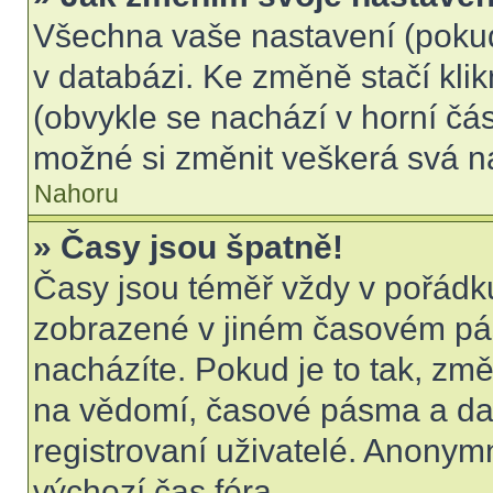
Všechna vaše nastavení (pokud 
v databázi. Ke změně stačí kli
(obvykle se nachází v horní čás
možné si změnit veškerá svá n
Nahoru
» Časy jsou špatně!
Časy jsou téměř vždy v pořádku
zobrazené v jiném časovém pá
nacházíte. Pokud je to tak, změ
na vědomí, časové pásma a dal
registrovaní uživatelé. Anony
výchozí čas fóra.