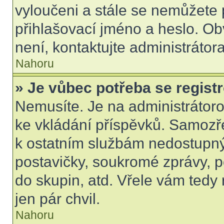
vyloučeni a stále se nemůžete p
přihlašovací jméno a heslo. Ob
není, kontaktujte administráto
Nahoru
» Je vůbec potřeba se regist
Nemusíte. Je na administrátorovi
ke vkládání příspěvků. Samozře
k ostatním službám nedostupn
postavičky, soukromé zprávy, po
do skupin, atd. Vřele vám tedy
jen pár chvil.
Nahoru