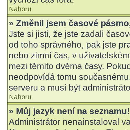
Nahoru
» Změnil jsem časové pásmo, a
Jste si jisti, že jste zadali čas
od toho správného, pak jste pr
nebo zimní čas, v uživatelské
mezi těmito dvěma časy. Poku
neodpovídá tomu současnému, 
serveru a musí být administrát
Nahoru
» Můj jazyk není na seznamu!
Administrátor nenainstaloval va