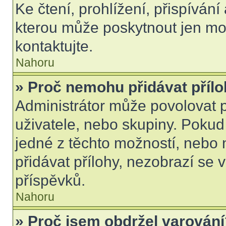
Ke čtení, prohlížení, přispívání 
kterou může poskytnout jen mod
kontaktujte.
Nahoru
» Proč nemohu přidávat příl
Administrátor může povolovat př
uživatele, nebo skupiny. Poku
jedné z těchto možností, nebo 
přidávat přílohy, nezobrazí se 
příspěvků.
Nahoru
» Proč jsem obdržel varován