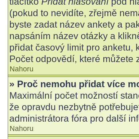
tlačítko
Přidat hlasování
pod hl
(pokud to nevidíte, zřejmě nem
byste zadat název ankety a pa
napsáním název otázky a klikn
přidat časový limit pro anket
Počet odpovědí, které můžete z
Nahoru
» Proč nemohu přidat více m
Maximální počet možností stano
že opravdu nezbytně potřebujet
administrátora fóra pro další i
Nahoru