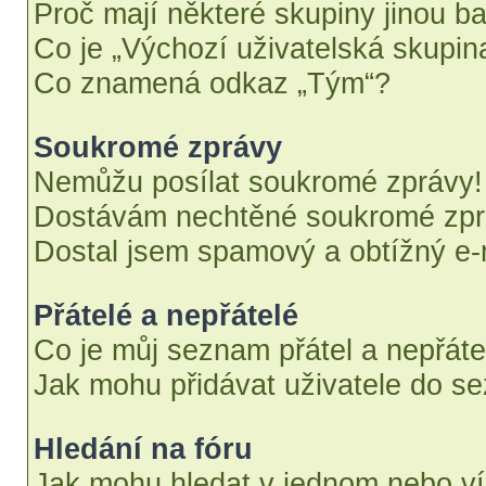
Proč mají některé skupiny jinou b
Co je „Výchozí uživatelská skupin
Co znamená odkaz „Tým“?
Soukromé zprávy
Nemůžu posílat soukromé zprávy!
Dostávám nechtěné soukromé zpr
Dostal jsem spamový a obtížný e-m
Přátelé a nepřátelé
Co je můj seznam přátel a nepřáte
Jak mohu přidávat uživatele do se
Hledání na fóru
Jak mohu hledat v jednom nebo ví