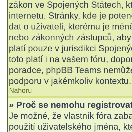
zákon ve Spojených Státech, kt
internetu. Stránky, kde je pot
dat o uživateli, kterému je mén
nebo zákonných zástupců, aby t
platí pouze v jurisdikci Spojenýc
toto platí i na vašem fóru, do
poradce, phpBB Teams nemůže
podporu v jakémkoliv kontextu.
Nahoru
» Proč se nemohu registrova
Je možné, že vlastník fóra zab
použití uživatelského jména, kter