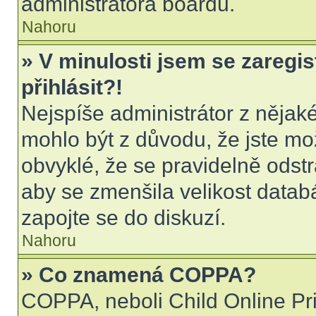
administrátora boardu.
Nahoru
» V minulosti jsem se zaregi
přihlásit?!
Nejspíše administrátor z nějak
mohlo být z důvodu, že jste mo
obvyklé, že se pravidelně odstra
aby se zmenšila velikost datab
zapojte se do diskuzí.
Nahoru
» Co znamená COPPA?
COPPA, neboli Child Online Pri