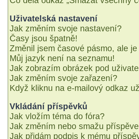
Co dělá odkaz „Smazat všechny co
Uživatelská nastavení
Jak změním svoje nastavení?
Časy jsou špatně!
Změnil jsem časové pásmo, ale je 
Můj jazyk není na seznamu!
Jak zobrazím obrázek pod uživat
Jak změním svoje zařazení?
Když kliknu na e-mailový odkaz uži
Vkládání příspěvků
Jak vložím téma do fóra?
Jak změním nebo smažu příspěv
Jak přidám podpis k mému příspě