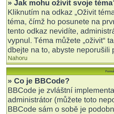
» Jak mohu oživit svoje téma
Kliknutím na odkaz „Oživit téma
téma, čímž ho posunete na prv
tento odkaz nevidíte, administ
vypnul. Téma můžete „oživit“ t
dbejte na to, abyste neporušili 
Nahoru
Formát
» Co je BBCode?
BBCode je zvláštní implementa
administrátor (můžete toto nepo
BBCode sám o sobě je podobný