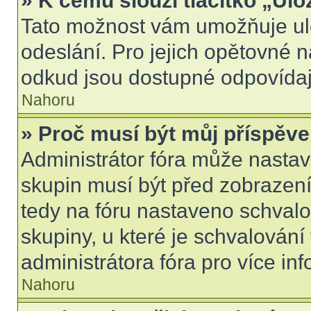
» K čemu slouží tlačítko „Ulo
Tato možnost vám umožňuje ulo
odeslání. Pro jejich opětovné n
odkud jsou dostupné odpovídají
Nahoru
» Proč musí být můj příspěv
Administrátor fóra může nastav
skupin musí být před zobrazen
tedy na fóru nastaveno schvalo
skupiny, u které je schvalován
administrátora fóra pro více inf
Nahoru