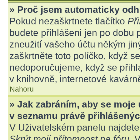
» Proč jsem automaticky odh
Pokud nezaškrtnete tlačítko
Při
budete přihlášeni jen po dobu 
zneužití vašeho účtu někým jiný
zaškrtněte toto políčko, když s
nedoporučujeme, když se přihla
v knihovně, internetové kavárně
Nahoru
» Jak zabráním, aby se moje 
v seznamu právě přihlášený
V Uživatelském panelu najdete
Skrýt moji přítomnost na fóru
. 