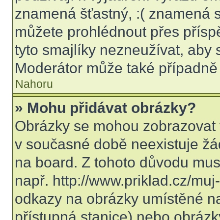
znamená šťastný, :( znamená s
můžete prohlédnout přes přísp
tyto smajlíky nezneužívat, aby 
Moderátor může také případně 
Nahoru
» Mohu přidávat obrázky?
Obrázky se mohou zobrazovat v
v současné době neexistuje žá
na board. Z tohoto důvodu mus
např. http://www.priklad.cz/mu
odkazy na obrázky umístěné na
přístupná stanice) nebo obrázk