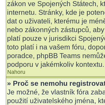
zákon ve Spojených Státech, kt
internetu. Stránky, kde je pot
dat o uživateli, kterému je mén
nebo zákonných zástupců, aby t
platí pouze v jurisdikci Spojenýc
toto platí i na vašem fóru, do
poradce, phpBB Teams nemůže
podporu v jakémkoliv kontextu.
Nahoru
» Proč se nemohu registrova
Je možné, že vlastník fóra zab
použití uživatelského jména, kter