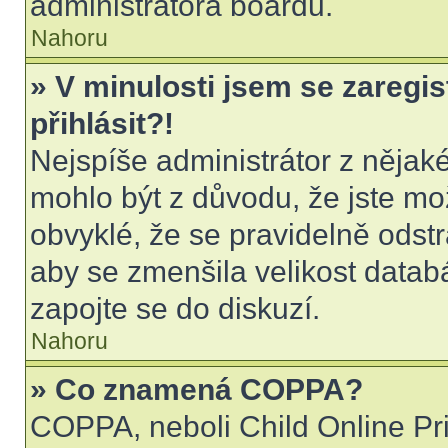
administrátora boardu.
Nahoru
» V minulosti jsem se zaregi
přihlásit?!
Nejspíše administrátor z nějak
mohlo být z důvodu, že jste mo
obvyklé, že se pravidelně odstra
aby se zmenšila velikost datab
zapojte se do diskuzí.
Nahoru
» Co znamená COPPA?
COPPA, neboli Child Online Pri