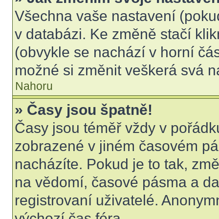
Všechna vaše nastavení (pokud 
v databázi. Ke změně stačí kli
(obvykle se nachází v horní čás
možné si změnit veškerá svá n
Nahoru
» Časy jsou špatně!
Časy jsou téměř vždy v pořádku
zobrazené v jiném časovém pá
nacházíte. Pokud je to tak, změ
na vědomí, časové pásma a dal
registrovaní uživatelé. Anony
výchozí čas fóra.