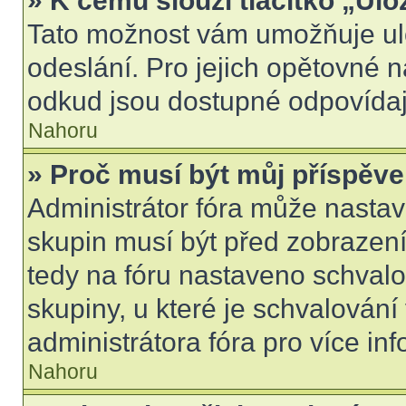
» K čemu slouží tlačítko „Ulo
Tato možnost vám umožňuje ulo
odeslání. Pro jejich opětovné n
odkud jsou dostupné odpovídají
Nahoru
» Proč musí být můj příspěv
Administrátor fóra může nastav
skupin musí být před zobrazen
tedy na fóru nastaveno schvalo
skupiny, u které je schvalován
administrátora fóra pro více inf
Nahoru