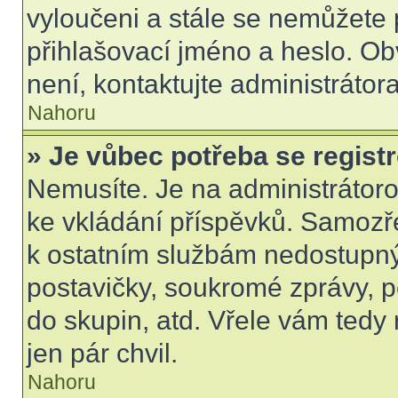
vyloučeni a stále se nemůžete p
přihlašovací jméno a heslo. Ob
není, kontaktujte administráto
Nahoru
» Je vůbec potřeba se regist
Nemusíte. Je na administrátorovi
ke vkládání příspěvků. Samozře
k ostatním službám nedostupn
postavičky, soukromé zprávy, po
do skupin, atd. Vřele vám tedy
jen pár chvil.
Nahoru