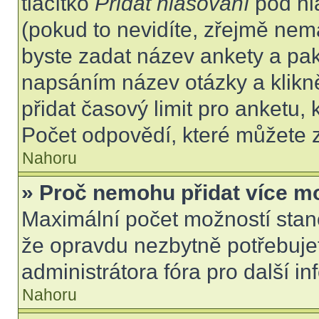
tlačítko
Přidat hlasování
pod hl
(pokud to nevidíte, zřejmě nem
byste zadat název ankety a pa
napsáním název otázky a klikn
přidat časový limit pro anket
Počet odpovědí, které můžete z
Nahoru
» Proč nemohu přidat více m
Maximální počet možností stano
že opravdu nezbytně potřebujet
administrátora fóra pro další i
Nahoru