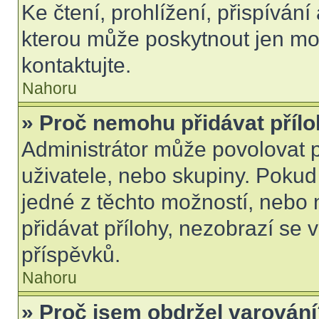
Ke čtení, prohlížení, přispívání 
kterou může poskytnout jen mod
kontaktujte.
Nahoru
» Proč nemohu přidávat příl
Administrátor může povolovat př
uživatele, nebo skupiny. Poku
jedné z těchto možností, nebo 
přidávat přílohy, nezobrazí se 
příspěvků.
Nahoru
» Proč jsem obdržel varován