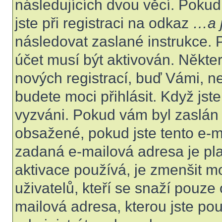
následujících dvou věcí. Poku
jste při registraci na odkaz
…a j
následovat zaslané instrukce. 
účet musí být aktivován. Někte
nových registrací, buď Vámi, n
budete moci přihlásit. Když jste
vyzváni. Pokud vám byl zaslán 
obsažené, pokud jste tento e-ma
zadaná e-mailová adresa je pl
aktivace používá, je zmenšit 
uživatelů, kteří se snaží pouze o
mailová adresa, kterou jste použ