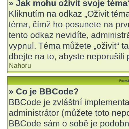
» Jak mohu oživit svoje téma
Kliknutím na odkaz „Oživit téma
téma, čímž ho posunete na prv
tento odkaz nevidíte, administ
vypnul. Téma můžete „oživit“ t
dbejte na to, abyste neporušili 
Nahoru
Formát
» Co je BBCode?
BBCode je zvláštní implementa
administrátor (můžete toto nepo
BBCode sám o sobě je podobný