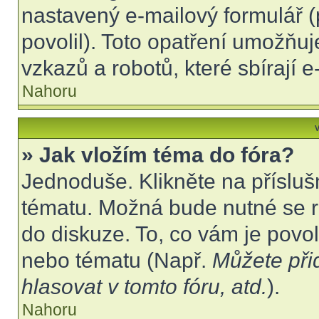
nastavený e-mailový formulář (
povolil). Toto opatření umožňu
vzkazů a robotů, které sbírají 
Nahoru
V
» Jak vložím téma do fóra?
Jednoduše. Klikněte na přísluš
tématu. Možná bude nutné se re
do diskuze. To, co vám je povo
nebo tématu (Např.
Můžete při
hlasovat v tomto fóru, atd.
).
Nahoru