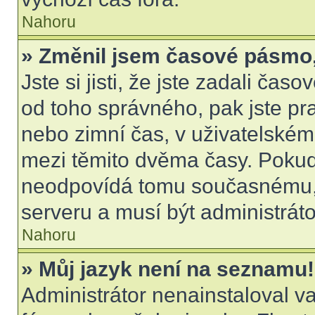
Nahoru
» Změnil jsem časové pásmo, a
Jste si jisti, že jste zadali čas
od toho správného, pak jste pr
nebo zimní čas, v uživatelské
mezi těmito dvěma časy. Poku
neodpovídá tomu současnému, 
serveru a musí být administrát
Nahoru
» Můj jazyk není na seznamu!
Administrátor nenainstaloval va