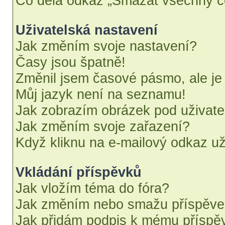
Co dělá odkaz „Smazat všechny co
Uživatelská nastavení
Jak změním svoje nastavení?
Časy jsou špatně!
Změnil jsem časové pásmo, ale je 
Můj jazyk není na seznamu!
Jak zobrazím obrázek pod uživat
Jak změním svoje zařazení?
Když kliknu na e-mailový odkaz uži
Vkládání příspěvků
Jak vložím téma do fóra?
Jak změním nebo smažu příspěv
Jak přidám podpis k mému příspě