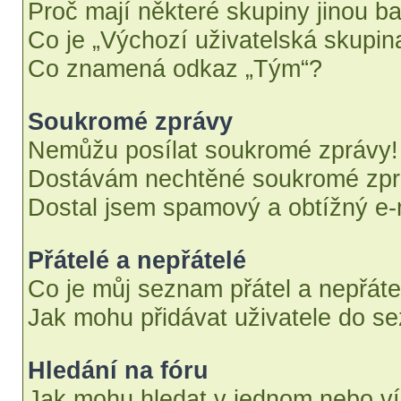
Proč mají některé skupiny jinou b
Co je „Výchozí uživatelská skupin
Co znamená odkaz „Tým“?
Soukromé zprávy
Nemůžu posílat soukromé zprávy!
Dostávám nechtěné soukromé zpr
Dostal jsem spamový a obtížný e-m
Přátelé a nepřátelé
Co je můj seznam přátel a nepřáte
Jak mohu přidávat uživatele do se
Hledání na fóru
Jak mohu hledat v jednom nebo ví