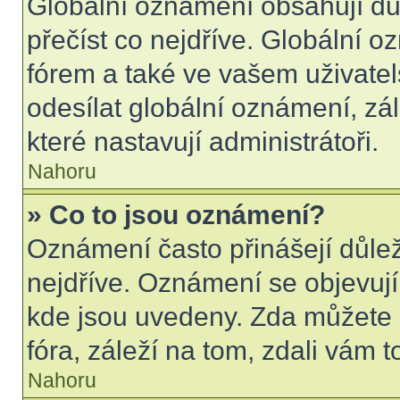
Globální oznámení obsahují důle
přečíst co nejdříve. Globální 
fórem a také ve vašem uživatel
odesílat globální oznámení, zá
které nastavují administrátoři.
Nahoru
» Co to jsou oznámení?
Oznámení často přinášejí důleži
nejdříve. Oznámení se objevují 
kde jsou uvedeny. Zda můžete 
fóra, záleží na tom, zdali vám t
Nahoru