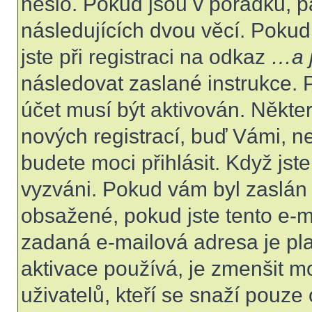
heslo. Pokud jsou v pořádku, p
následujících dvou věcí. Poku
jste při registraci na odkaz
…a j
následovat zaslané instrukce. 
účet musí být aktivován. Někte
nových registrací, buď Vámi, n
budete moci přihlásit. Když jste
vyzváni. Pokud vám byl zaslán 
obsažené, pokud jste tento e-ma
zadaná e-mailová adresa je pl
aktivace používá, je zmenšit 
uživatelů, kteří se snaží pouze o