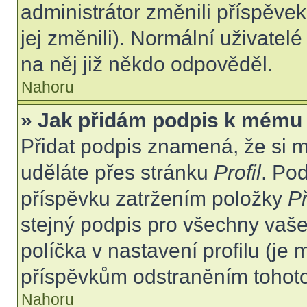
administrátor změnili příspěvek
jej změnili). Normální uživate
na něj již někdo odpověděl.
Nahoru
» Jak přidám podpis k mému
Přidat podpis znamená, že si mu
uděláte přes stránku
Profil
. Po
příspěvku zatržením položky
Př
stejný podpis pro všechny vaše
políčka v nastavení profilu (j
příspěvkům odstraněním tohoto 
Nahoru