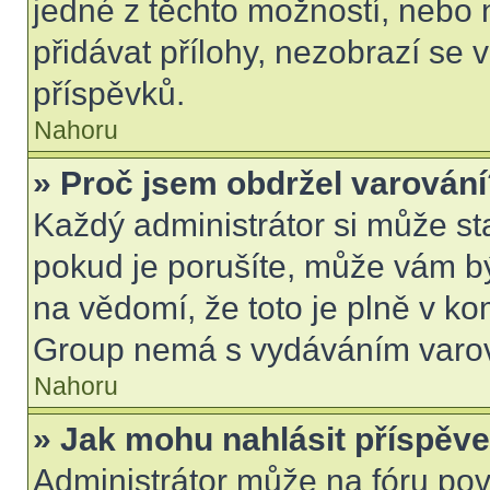
jedné z těchto možností, nebo 
přidávat přílohy, nezobrazí se 
příspěvků.
Nahoru
» Proč jsem obdržel varován
Každý administrátor si může sta
pokud je porušíte, může vám b
na vědomí, že toto je plně v k
Group nemá s vydáváním varov
Nahoru
» Jak mohu nahlásit příspě
Administrátor může na fóru pov