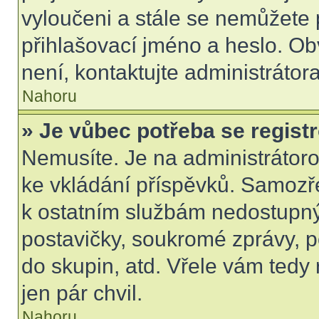
vyloučeni a stále se nemůžete p
přihlašovací jméno a heslo. Ob
není, kontaktujte administráto
Nahoru
» Je vůbec potřeba se regist
Nemusíte. Je na administrátorovi
ke vkládání příspěvků. Samozře
k ostatním službám nedostupn
postavičky, soukromé zprávy, po
do skupin, atd. Vřele vám tedy
jen pár chvil.
Nahoru