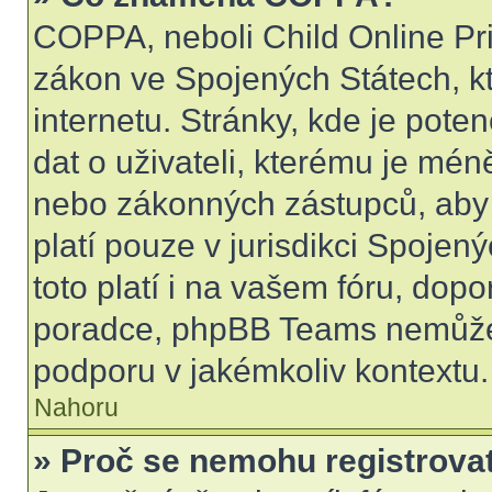
COPPA, neboli Child Online Pri
zákon ve Spojených Státech, kt
internetu. Stránky, kde je pot
dat o uživateli, kterému je mén
nebo zákonných zástupců, aby t
platí pouze v jurisdikci Spojenýc
toto platí i na vašem fóru, do
poradce, phpBB Teams nemůže
podporu v jakémkoliv kontextu.
Nahoru
» Proč se nemohu registrova