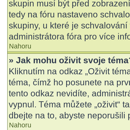
skupin musí být před zobrazen
tedy na fóru nastaveno schvalo
skupiny, u které je schvalován
administrátora fóra pro více inf
Nahoru
» Jak mohu oživit svoje téma
Kliknutím na odkaz „Oživit téma
téma, čímž ho posunete na prv
tento odkaz nevidíte, administ
vypnul. Téma můžete „oživit“ t
dbejte na to, abyste neporušili 
Nahoru