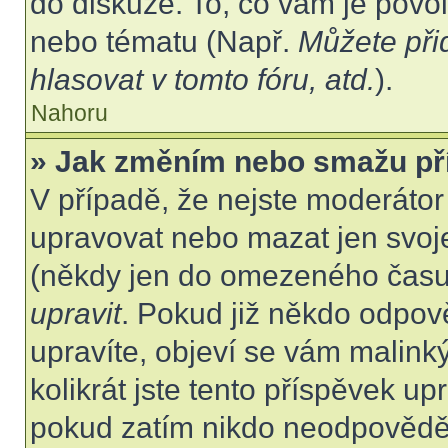
do diskuze. To, co vám je povo
nebo tématu (Např.
Můžete při
hlasovat v tomto fóru, atd.
).
Nahoru
» Jak změním nebo smažu př
V případě, že nejste moderátor
upravovat nebo mazat jen svoje
(někdy jen do omezeného času p
upravit
. Pokud již někdo odpov
upravíte, objeví se vám malink
kolikrát jste tento příspěvek up
pokud zatím nikdo neodpovědě