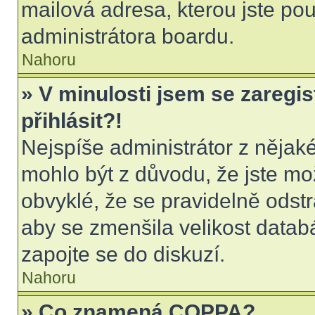
mailová adresa, kterou jste použ
administrátora boardu.
Nahoru
» V minulosti jsem se zaregi
přihlásit?!
Nejspíše administrátor z nějak
mohlo být z důvodu, že jste mo
obvyklé, že se pravidelně odstra
aby se zmenšila velikost datab
zapojte se do diskuzí.
Nahoru
» Co znamená COPPA?