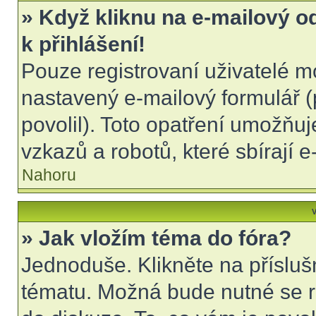
» Když kliknu na e-mailový o
k přihlášení!
Pouze registrovaní uživatelé m
nastavený e-mailový formulář (
povolil). Toto opatření umožňu
vzkazů a robotů, které sbírají 
Nahoru
V
» Jak vložím téma do fóra?
Jednoduše. Klikněte na přísluš
tématu. Možná bude nutné se re