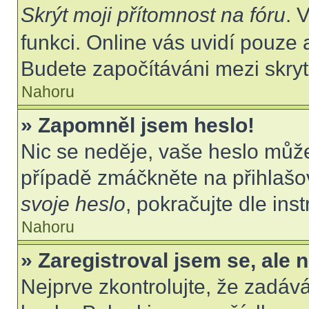
Skrýt moji přítomnost na fóru
. 
funkci. Online vás uvidí pouze 
Budete započítáváni mezi skryt
Nahoru
» Zapomněl jsem heslo!
Nic se neděje, vaše heslo můž
případě zmáčkněte na přihlašov
svoje heslo
, pokračujte dle ins
Nahoru
» Zaregistroval jsem se, ale 
Nejprve zkontrolujte, že zadáv