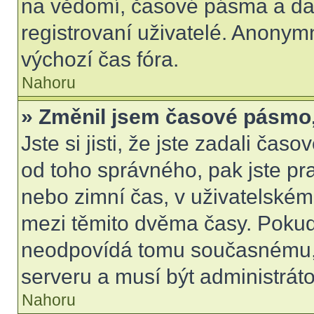
na vědomí, časové pásma a dal
registrovaní uživatelé. Anony
výchozí čas fóra.
Nahoru
» Změnil jsem časové pásmo, a
Jste si jisti, že jste zadali čas
od toho správného, pak jste pr
nebo zimní čas, v uživatelské
mezi těmito dvěma časy. Poku
neodpovídá tomu současnému, 
serveru a musí být administrát
Nahoru