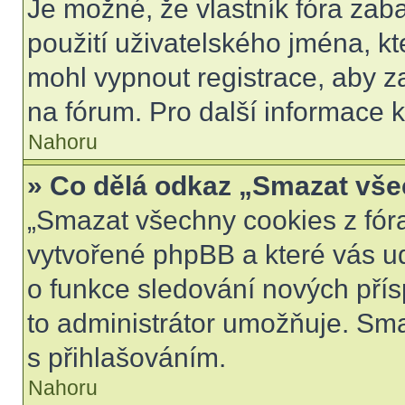
Je možné, že vlastník fóra zab
použití uživatelského jména, kter
mohl vypnout registrace, aby z
na fórum. Pro další informace k
Nahoru
» Co dělá odkaz „Smazat vše
„Smazat všechny cookies z fóra
vytvořené phpBB a které vás udr
o funkce sledování nových pří
to administrátor umožňuje. Sm
s přihlašováním.
Nahoru