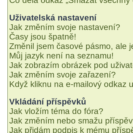
Co dělá odkaz „Smazat všechny c
Uživatelská nastavení
Jak změním svoje nastavení?
Časy jsou špatně!
Změnil jsem časové pásmo, ale je
Můj jazyk není na seznamu!
Jak zobrazím obrázek pod uživ
Jak změním svoje zařazení?
Když kliknu na e-mailový odkaz u
Vkládání příspěvků
Jak vložím téma do fóra?
Jak změním nebo smažu příspě
Jak přidám podpis k mému přísp