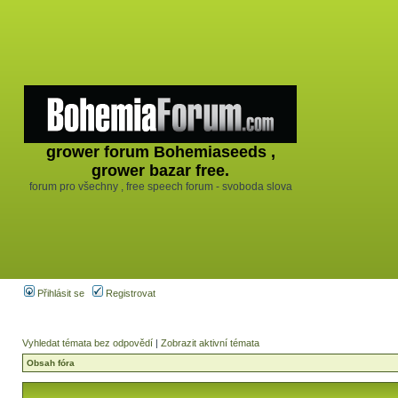
grower forum Bohemiaseeds ,
grower bazar free.
forum pro všechny , free speech forum - svoboda slova
Přihlásit se
Registrovat
Vyhledat témata bez odpovědí
|
Zobrazit aktivní témata
Obsah fóra