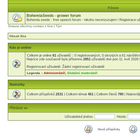
Fórum
BohemiaSeeds - grower forum
Bohemia seeds - free speech forum - nikoho necenzurujem ! Registrace uži
Smazat všechny cookies z fóra
|
Tým
Obsah fóra
Kdo je online
Celkem je online
61
uživatelů :: 0 registrovaných, 0 skrytých a 61 návštěvní
Nejvíce zde současně bylo přítomno
2851
uživatelů dne pon 11. kvě 2026 
Registrovaní uživatelé: Žádní registrovaní uživatelé
Legenda ::
Administrátoři
,
Globální moderátoři
Statistiky
Celkem příspěvků
2531
| Celkem témat
451
| Celkem členů
780
| Nejnověj
Přihlásit se
Uživatelské jméno:
Heslo:
Nové příspěvky