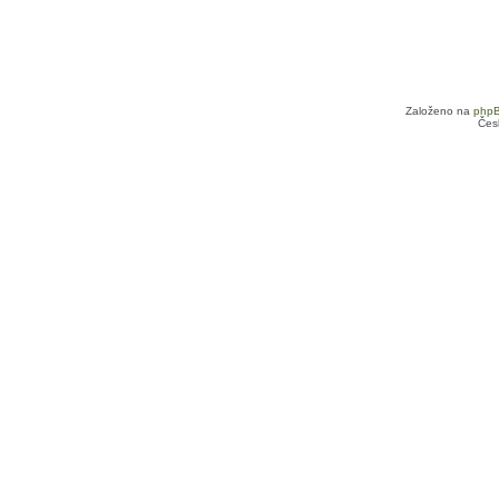
Založeno na
php
Čes